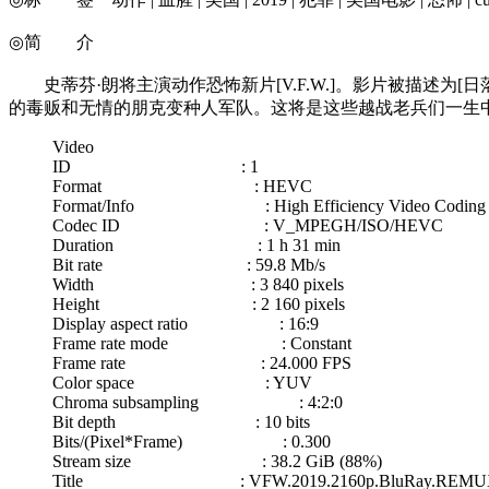
◎简 介
史蒂芬·朗将主演动作恐怖新片[V.F.W.]。影片被描述为
的毒贩和无情的朋克变种人军队。这将是这些越战老兵们一生中
Video
ID : 1
Format : HEVC
Format/Info : High Efficiency Video Coding
Codec ID : V_MPEGH/ISO/HEVC
Duration : 1 h 31 min
Bit rate : 59.8 Mb/s
Width : 3 840 pixels
Height : 2 160 pixels
Display aspect ratio : 16:9
Frame rate mode : Constant
Frame rate : 24.000 FPS
Color space : YUV
Chroma subsampling : 4:2:0
Bit depth : 10 bits
Bits/(Pixel*Frame) : 0.300
Stream size : 38.2 GiB (88%)
Title : VFW.2019.2160p.BluRay.REMUX.HE