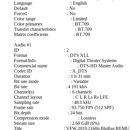
Language : English
Default : No
Forced : No
Color range : Limited
Color primaries : BT.709
Transfer characteristics : BT.709
Matrix coefficients : BT.709
Audio #1
ID : 2
Format : DTS XLL
Format/Info : Digital Theater Systems
Commercial name : DTS-HD Master Audio
Codec ID : A_DTS
Duration : 1 h 31 min
Bit rate mode : Variable
Bit rate : 4 191 kb/s
Channel(s) : 6 channels
Channel layout : C L R Ls Rs LFE
Sampling rate : 48.0 kHz
Frame rate : 93.750 FPS (512 SPF)
Bit depth : 24 bits
Compression mode : Lossless
Stream size : 2.68 GiB (6%)
Title : VFW.2019.2160p.BluRay.REMUX.HE