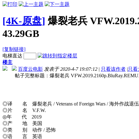
[4K-原盘]
爆裂老兵 VFW.2019.2
43.29GB
[复制链接]
电梯直达
楼主
百度云电影
发表于 2020-4-7 19:07:12
|
只看该作者
|
只看
帖子完整标题：爆裂老兵 VFW.2019.2160p.BluRay.REMUX.H
◎译 名 爆裂老兵 / Veterans of Foreign Wars / 海外
◎片 名 V.F.W.
◎年 代 2019
◎产 地 美国
◎类 别 动作 / 恐怖
◎语 言 英语