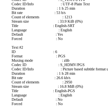
Codec ID/Info : UTF-8 Plain Text
Duration : 1 h 25 min
Bit rate : 53 b/s
Count of elements : 1213
Stream size : 33.9 KiB (0%)
Title : English-SRT
Language : English
Default : Yes
Forced : No
Text #2
ID : 6
Format : PGS
Muxing mode : zlib
Codec ID : S_HDMV/PGS
Codec ID/Info : Picture based subtitle format u
Duration : 1 h 28 min
Bit rate : 26.6 kb/s
Count of elements : 2950
Stream size : 16.8 MiB (0%)
Title : English-PGS
Language : English
Default : No
Forced : No