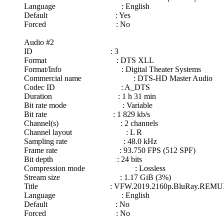
Language : English
Default : Yes
Forced : No
Audio #2
ID : 3
Format : DTS XLL
Format/Info : Digital Theater Systems
Commercial name : DTS-HD Master Audio
Codec ID : A_DTS
Duration : 1 h 31 min
Bit rate mode : Variable
Bit rate : 1 829 kb/s
Channel(s) : 2 channels
Channel layout : L R
Sampling rate : 48.0 kHz
Frame rate : 93.750 FPS (512 SPF)
Bit depth : 24 bits
Compression mode : Lossless
Stream size : 1.17 GiB (3%)
Title : VFW.2019.2160p.BluRay.REMUX.HE
Language : English
Default : No
Forced : No