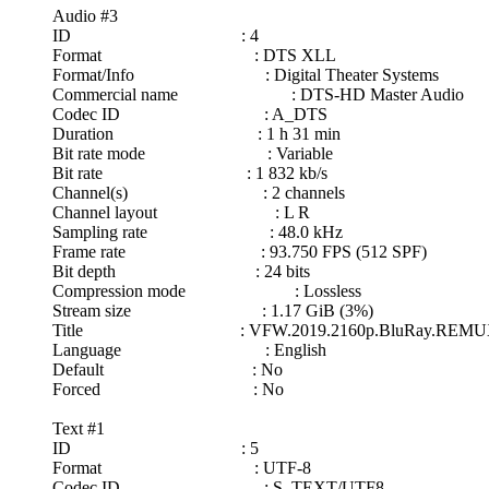
Audio #3
ID : 4
Format : DTS XLL
Format/Info : Digital Theater Systems
Commercial name : DTS-HD Master Audio
Codec ID : A_DTS
Duration : 1 h 31 min
Bit rate mode : Variable
Bit rate : 1 832 kb/s
Channel(s) : 2 channels
Channel layout : L R
Sampling rate : 48.0 kHz
Frame rate : 93.750 FPS (512 SPF)
Bit depth : 24 bits
Compression mode : Lossless
Stream size : 1.17 GiB (3%)
Title : VFW.2019.2160p.BluRay.REMUX.HE
Language : English
Default : No
Forced : No
Text #1
ID : 5
Format : UTF-8
Codec ID : S_TEXT/UTF8