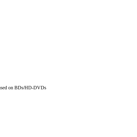
sed on BDs/HD-DVDs