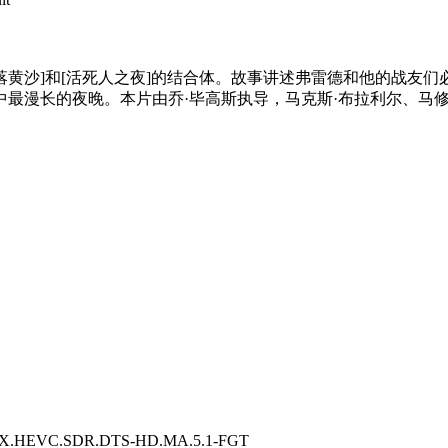
[日落黄沙]和[活死人之夜]的结合体。故事讲述弗雷德和他的战友
最漫长的夜晚。本片由乔·毕高斯执导，马克斯·布拉利尔、马修
VC.SDR.DTS-HD.MA.5.1-FGT