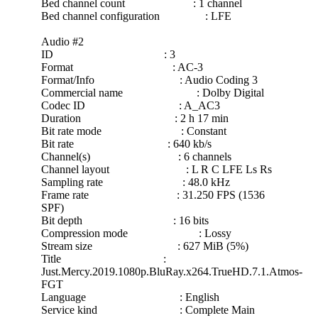
Bed channel count : 1 channel
Bed channel configuration : LFE
Audio #2
ID : 3
Format : AC-3
Format/Info : Audio Coding 3
Commercial name : Dolby Digital
Codec ID : A_AC3
Duration : 2 h 17 min
Bit rate mode : Constant
Bit rate : 640 kb/s
Channel(s) : 6 channels
Channel layout : L R C LFE Ls Rs
Sampling rate : 48.0 kHz
Frame rate : 31.250 FPS (1536
SPF)
Bit depth : 16 bits
Compression mode : Lossy
Stream size : 627 MiB (5%)
Title :
Just.Mercy.2019.1080p.BluRay.x264.TrueHD.7.1.Atmos-
FGT
Language : English
Service kind : Complete Main