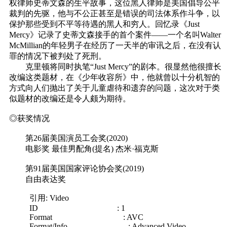
权律师史蒂文森的生平故事，这位黑人律师是美国倡导公平
裁判的先驱，他与不公正甚至是错误的司法体系作斗争，以
保护那些受到不平等待遇的黑人和穷人。回忆录《Just
Mercy》记录了史蒂文森接手的首个案件——一个名叫Walter
McMillian的年轻男子在经历了一天半的审讯之后，在没有认
罪的情况下被判处了死刑。
克里顿将同时执笔“Just Mercy”的剧本。很显然他很擅长
改编这类题材，在《少年收容所》中，他就曾以十分机智的
方式向人们抛出了关于儿童虐待和遗弃的问题，这次对于类
似题材的改编还是令人颇为期待。
◎获奖情况
第26届美国演员工会奖(2020)
电影奖 最佳男配角(提名) 杰米·福克斯
第91届美国国家评论协会奖(2019)
自由表达奖
引用: Video
ID : 1
Format : AVC
Format/Info : Advanced Video