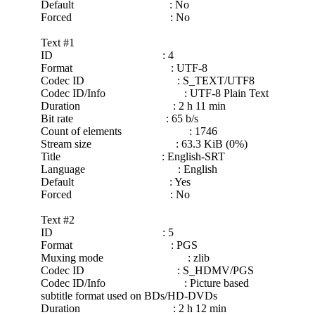
Default : No
Forced : No
Text #1
ID : 4
Format : UTF-8
Codec ID : S_TEXT/UTF8
Codec ID/Info : UTF-8 Plain Text
Duration : 2 h 11 min
Bit rate : 65 b/s
Count of elements : 1746
Stream size : 63.3 KiB (0%)
Title : English-SRT
Language : English
Default : Yes
Forced : No
Text #2
ID : 5
Format : PGS
Muxing mode : zlib
Codec ID : S_HDMV/PGS
Codec ID/Info : Picture based
subtitle format used on BDs/HD-DVDs
Duration : 2 h 12 min