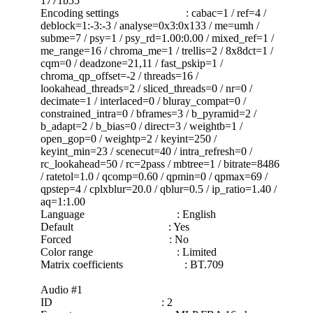
1771b55
Encoding settings : cabac=1 / ref=4 /
deblock=1:-3:-3 / analyse=0x3:0x133 / me=umh /
subme=7 / psy=1 / psy_rd=1.00:0.00 / mixed_ref=1 /
me_range=16 / chroma_me=1 / trellis=2 / 8x8dct=1 /
cqm=0 / deadzone=21,11 / fast_pskip=1 /
chroma_qp_offset=-2 / threads=16 /
lookahead_threads=2 / sliced_threads=0 / nr=0 /
decimate=1 / interlaced=0 / bluray_compat=0 /
constrained_intra=0 / bframes=3 / b_pyramid=2 /
b_adapt=2 / b_bias=0 / direct=3 / weightb=1 /
open_gop=0 / weightp=2 / keyint=250 /
keyint_min=23 / scenecut=40 / intra_refresh=0 /
rc_lookahead=50 / rc=2pass / mbtree=1 / bitrate=8486
/ ratetol=1.0 / qcomp=0.60 / qpmin=0 / qpmax=69 /
qpstep=4 / cplxblur=20.0 / qblur=0.5 / ip_ratio=1.40 /
aq=1:1.00
Language : English
Default : Yes
Forced : No
Color range : Limited
Matrix coefficients : BT.709
Audio #1
ID : 2