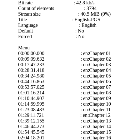
Bit rate : 42.8 kb/s
Count of elements : 3794
Stream size : 40.5 MiB (0%)
Title : English-PGS
Language : English
Default : No
Forced : No
Menu
00:00:00.000 : en:Chapter 01
00:09:09.632 : en:Chapter 02
00:17:47.233 : en:Chapter 03
00:28:31.418 : en:Chapter 04
00:34:24.980 : en:Chapter 05
00:44:16.863 : en:Chapter 06
00:53:57.025 : en:Chapter 07
01:01:16.214 : en:Chapter 08
01:10:44.907 : en:Chapter 09
01:14:59.995 : en:Chapter 10
01:23:08.483 : en:Chapter 11
01:29:11.721 : en:Chapter 12
01:39:12.155 : en:Chapter 13
01:46:44.273 : en:Chapter 14
01:54:45.545 : en:Chapter 15
02:04:18.201 : en:Chapter 16