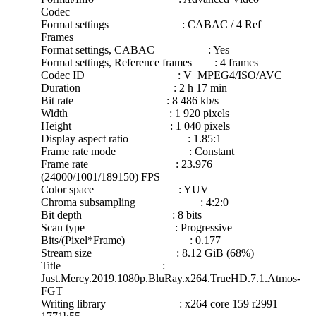
Codec
Format settings : CABAC / 4 Ref
Frames
Format settings, CABAC : Yes
Format settings, Reference frames : 4 frames
Codec ID : V_MPEG4/ISO/AVC
Duration : 2 h 17 min
Bit rate : 8 486 kb/s
Width : 1 920 pixels
Height : 1 040 pixels
Display aspect ratio : 1.85:1
Frame rate mode : Constant
Frame rate : 23.976
(24000/1001/189150) FPS
Color space : YUV
Chroma subsampling : 4:2:0
Bit depth : 8 bits
Scan type : Progressive
Bits/(Pixel*Frame) : 0.177
Stream size : 8.12 GiB (68%)
Title :
Just.Mercy.2019.1080p.BluRay.x264.TrueHD.7.1.Atmos-
FGT
Writing library : x264 core 159 r2991