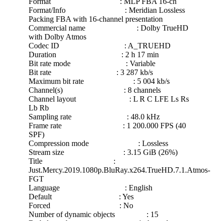
Format : MLP FBA 16-ch
Format/Info : Meridian Lossless
Packing FBA with 16-channel presentation
Commercial name : Dolby TrueHD
with Dolby Atmos
Codec ID : A_TRUEHD
Duration : 2 h 17 min
Bit rate mode : Variable
Bit rate : 3 287 kb/s
Maximum bit rate : 5 004 kb/s
Channel(s) : 8 channels
Channel layout : L R C LFE Ls Rs
Lb Rb
Sampling rate : 48.0 kHz
Frame rate : 1 200.000 FPS (40
SPF)
Compression mode : Lossless
Stream size : 3.15 GiB (26%)
Title :
Just.Mercy.2019.1080p.BluRay.x264.TrueHD.7.1.Atmos-
FGT
Language : English
Default : Yes
Forced : No
Number of dynamic objects : 15