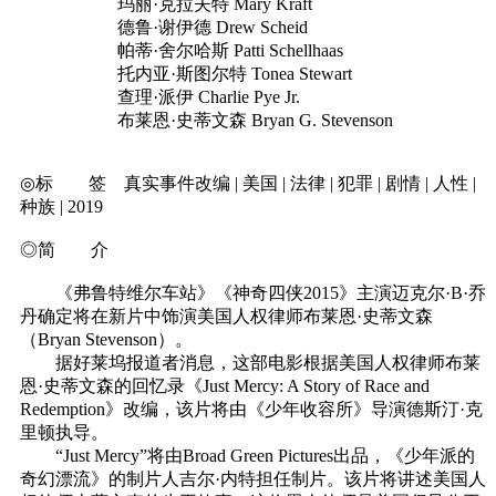
玛丽·克拉夫特 Mary Kraft
德鲁·谢伊德 Drew Scheid
帕蒂·舍尔哈斯 Patti Schellhaas
托内亚·斯图尔特 Tonea Stewart
查理·派伊 Charlie Pye Jr.
布莱恩·史蒂文森 Bryan G. Stevenson
◎标 签 真实事件改编 | 美国 | 法律 | 犯罪 | 剧情 | 人性 |
种族 | 2019
◎简 介
《弗鲁特维尔车站》《神奇四侠2015》主演迈克尔·B·乔
丹确定将在新片中饰演美国人权律师布莱恩·史蒂文森
（Bryan Stevenson）。
据好莱坞报道者消息，这部电影根据美国人权律师布莱
恩·史蒂文森的回忆录《Just Mercy: A Story of Race and
Redemption》改编，该片将由《少年收容所》导演德斯汀·克
里顿执导。
“Just Mercy”将由Broad Green Pictures出品，《少年派的
奇幻漂流》的制片人吉尔·内特担任制片。该片将讲述美国人