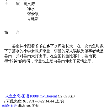
主 演 黄文涛
净水
张爱钦
肖建新
简 介
姜南从小跟着爷爷在乡下水库边长大，在一次钓鱼时救
下了落水的小学女教师李曼，李曼的家人误以为肇事者就是
姜南，并对姜南大打出手。在全国钓鱼比赛中，姜南获
得“钓神”的称号，李曼也主动向姜南伸出了爱情之手。
人鱼之恋-国语1080P.mkv.torrent
(11.09 KB)
(下载次数: 81, 2017-8-22 14:44 上传)
倒序浏览
共有0条回复