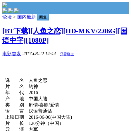
论坛
>
国内最新
回复
[BT下载][人鱼之恋][HD-MKV/2.06G][国
语中字][1080P]
电影首发
2017-08-22 14:44
只看楼主
译 名 人鱼之恋
片 名 钓神
年 代 2016
产 地 中国大陆
类 别 剧情/喜剧/爱情
语 言 汉语普通话
上映日期 2016-06-06(中国大陆)
片 长 120分钟（中国）
导 演 方军