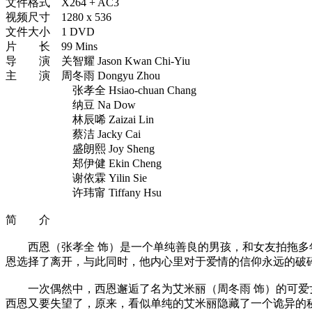
文件格式 X264 + AC3
视频尺寸 1280 x 536
文件大小 1 DVD
片 长 99 Mins
导 演 关智耀 Jason Kwan Chi-Yiu
主 演 周冬雨 Dongyu Zhou
张孝全 Hsiao-chuan Chang
纳豆 Na Dow
林辰唏 Zaizai Lin
蔡洁 Jacky Cai
盛朗熙 Joy Sheng
郑伊健 Ekin Cheng
谢依霖 Yilin Sie
许玮甯 Tiffany Hsu
简 介
西恩（张孝全 饰）是一个单纯善良的男孩，和女友拍拖多年
恩选择了离开，与此同时，他内心里对于爱情的信仰永远的破
一次偶然中，西恩邂逅了名为艾米丽（周冬雨 饰）的可爱女
西恩又要失望了，原来，看似单纯的艾米丽隐藏了一个诡异的