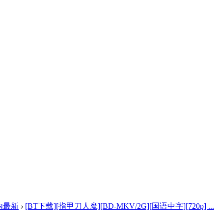
内最新
›
[BT下载][指甲刀人魔][BD-MKV/2G][国语中字][720p] ...