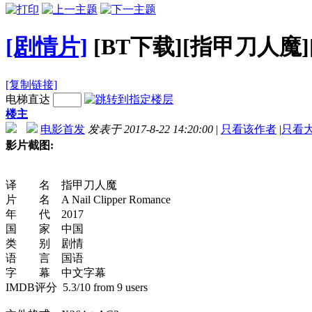
[剧情片]
[BT下载][指甲刀人魔][B
[复制链接]
电梯直达
楼主
电影首发
发表于 2017-8-22 14:20:00
|
只看该作者
|
只看
影片截图:
译 名 指甲刀人魔
片 名 A Nail Clipper Romance
年 代 2017
国 家 中国
类 别 剧情
语 言 国语
字 幕 中文字幕
IMDB评分 5.3/10 from 9 users