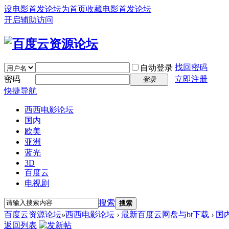
设电影首发论坛为首页
收藏电影首发论坛
开启辅助访问
找回密码
自动登录
密码
立即注册
登录
快捷导航
西西电影论坛
国内
欧美
亚洲
蓝光
3D
百度云
电视剧
搜索
搜索
百度云资源论坛
»
西西电影论坛
›
最新百度云网盘与bt下载
›
国
返回列表