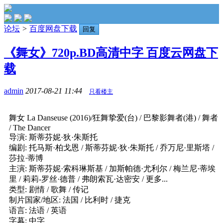
论坛
>
百度网盘下载
回复
《舞女》720p.BD高清中字 百度云网盘下
载
admin
2017-08-21 11:44
只看楼主
舞女 La Danseuse (2016)/狂舞挚爱(台) / 巴黎影舞者(港) / 舞者
/ The Dancer
导演: 斯蒂芬妮·狄·朱斯托
编剧: 托马斯·柏戈恩 / 斯蒂芬妮·狄·朱斯托 / 乔万尼·里斯塔 /
莎拉·蒂博
主演: 斯蒂芬妮·索科琳斯基 / 加斯帕德·尤利尔 / 梅兰尼·蒂埃
里 / 莉莉-罗丝·德普 / 弗朗索瓦·达密安 / 更多...
类型: 剧情 / 歌舞 / 传记
制片国家/地区: 法国 / 比利时 / 捷克
语言: 法语 / 英语
字幕: 中字