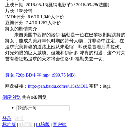
上映日期: 2016-05-13(戛纳电影节) / 2016-09-28(法国)
片长: 108分钟
IMDb评分: 6.6/10 1,040人评价
豆瓣评分: 7.4/10 1267人评价
舞女的剧情简介
来自美国中西部的洛伊·福勒是一位在巴黎歌剧院跳舞的
舞女，能成为美好年代时期的符号人物，并非命中注定。在
追求完美舞姿的道路上她从未退缩，即便是冒着后背拉伤、
灯光灼眼的巨大威胁。但她和伊萨多·邓肯的相遇，这个对荣
誉有着狂热追求的天才将会使洛伊·福勒失去一切。
舞女.720p.BD中字.mp4 (999.75 MB)
网盘链接：
http://pan.baidu.com/s/1i5zMQIL
密码：9tg1
倒序浏览
共有0条回复
登录
|
注册
标准版
|
触屏版
|
电脑版
|
客户端