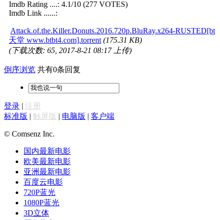
Imdb Rating ....: 4.1/10 (277 VOTES)
Imdb Link ......:
Attack.of.the.Killer.Donuts.2016.720p.BluRay.x264-RUSTED[bt
天堂 www.btbt4.com].torrent
(175.31 KB)
(下载次数: 65, 2017-8-21 08:17 上传)
倒序浏览
共有0条回复
登录
|
注册
标准版
|
触屏版
|
电脑版
|
客户端
© Comsenz Inc.
国内最新电影
欧美最新电影
亚洲最新电影
百度云电影
720P蓝光
1080P蓝光
3D立体