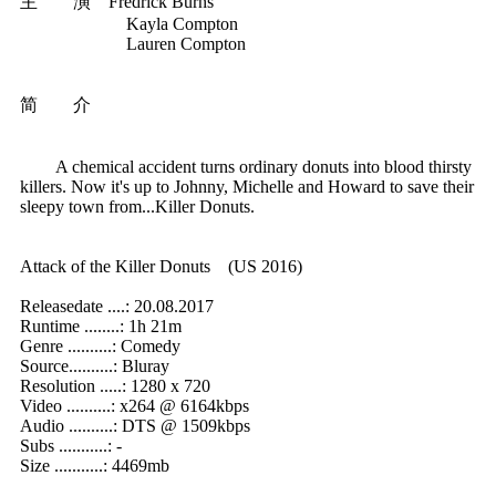
主 演 Fredrick Burns
Kayla Compton
Lauren Compton
简 介
A chemical accident turns ordinary donuts into blood thirsty
killers. Now it's up to Johnny, Michelle and Howard to save their
sleepy town from...Killer Donuts.
‍Attack of the Killer Donuts (US 2016)
Releasedate ....: 20.08.2017
Runtime ........: 1h 21m
Genre ..........: Comedy
Source..........: Bluray
Resolution .....: 1280 x 720
Video ..........: x264 @ 6164kbps
Audio ..........: DTS @ 1509kbps
Subs ...........: -
Size ...........: 4469mb