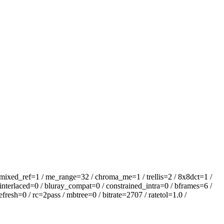
d_ref=1 / me_range=32 / chroma_me=1 / trellis=2 / 8x8dct=1 /
interlaced=0 / bluray_compat=0 / constrained_intra=0 / bframes=6 /
esh=0 / rc=2pass / mbtree=0 / bitrate=2707 / ratetol=1.0 /