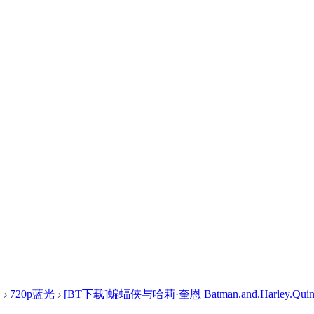
盘
›
720p蓝光
›
[BT下载]蝙蝠侠与哈莉·奎恩 Batman.and.Harley.Quinn.