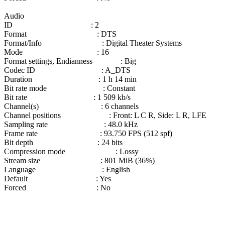
Audio
ID : 2
Format : DTS
Format/Info : Digital Theater Systems
Mode : 16
Format settings, Endianness : Big
Codec ID : A_DTS
Duration : 1 h 14 min
Bit rate mode : Constant
Bit rate : 1 509 kb/s
Channel(s) : 6 channels
Channel positions : Front: L C R, Side: L R, LFE
Sampling rate : 48.0 kHz
Frame rate : 93.750 FPS (512 spf)
Bit depth : 24 bits
Compression mode : Lossy
Stream size : 801 MiB (36%)
Language : English
Default : Yes
Forced : No‍