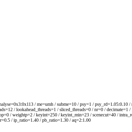
0x3:0x113 / me=umh / subme=10 / psy=1 / psy_rd=1.05:0.10 / mixe
ds=12 / lookahead_threads=1 / sliced_threads=0 / nr=0 / decimate=1 / 
=0 / weightp=2 / keyint=250 / keyint_min=23 / scenecut=40 / intra_refr
0.5 / ip_ratio=1.40 / pb_ratio=1.30 / aq=2:1.00