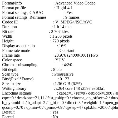
Format/Info : Advanced Video Codec
Format profile : HighL4.1
Format settings, CABAC : Yes
Format settings, ReFrames : 9 frames
Codec ID : V_MPEG4/ISO/AVC
Duration : 1 h 14 min
Bit rate : 2 707 kb/s
Width : 1 280 pixels
Height : 720 pixels
Display aspect ratio : 16:9
Frame rate mode : Constant
Frame rate : 23.976 (24000/1001) FPS
Color space : YUV
Chroma subsampling : 4:2:0
Bit depth : 8 bits
Scan type : Progressive
Bits/(Pixel*Frame) : 0.123
Stream size : 1.36 GiB (62%)
Writing library : x264 core 148 r2597 e86f3a1
Encoding settings : cabac=1 / ref=9 / deblock=1:0:0 / analyse=
cqm=0 / deadzone=21,11 / fast_pskip=0 / chroma_qp_offset=-2 / threa
b_pyramid=2 / b_adapt=2 / b_bias=0 / direct=3 / weightb=1 / open_gop
qcomp=0.70 / qpmin=0 / qpmax=69 / qpstep=4 / cplxblur=20.0 / qblur=
Default : Yes
Forced : No