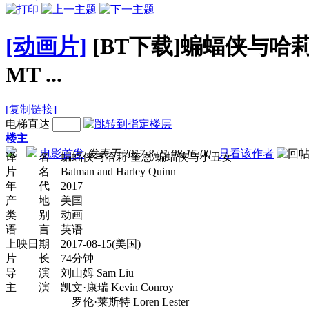
[动画片]
[BT下载]蝙蝠侠与哈莉·奎恩 B
MT ...
[复制链接]
电梯直达
楼主
电影首发
发表于 2017-8-21 08:15:00
|
只看该作者
译 名 蝙蝠侠与哈莉·奎恩/蝙蝠侠与小丑女
片 名 Batman and Harley Quinn
年 代 2017
产 地 美国
类 别 动画
语 言 英语
上映日期 2017-08-15(美国)
片 长 74分钟
导 演 刘山姆 Sam Liu
主 演 凯文·康瑞 Kevin Conroy
罗伦·莱斯特 Loren Lester