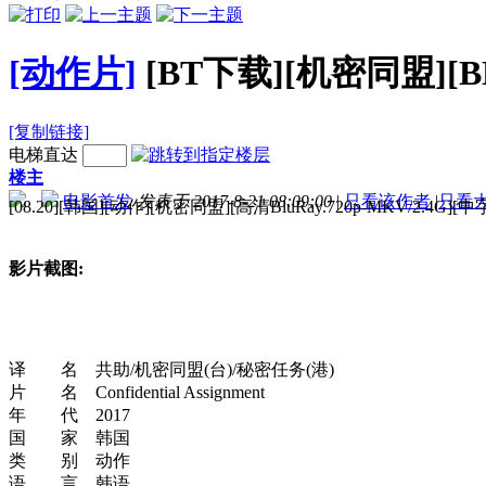
[动作片]
[BT下载][机密同盟][BD
[复制链接]
电梯直达
楼主
电影首发
发表于 2017-8-21 08:09:00
|
只看该作者
|
只看
[08.20][韩国][动作][机密同盟][高清BluRay.720p-MKV/2.4G][中
影片截图:
译 名 共助/机密同盟(台)/秘密任务(港)
片 名 Confidential Assignment
年 代 2017
国 家 韩国
类 别 动作
语 言 韩语