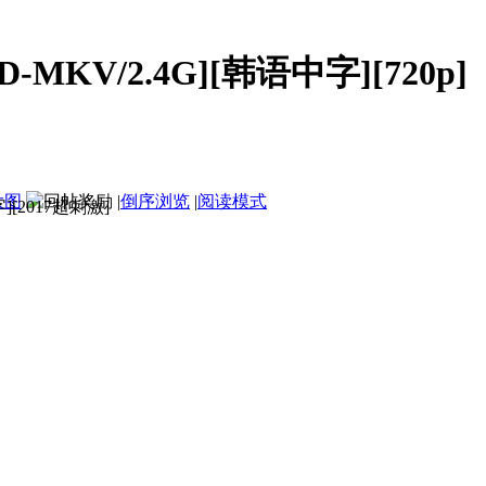
-MKV/2.4G][韩语中字][720p]
大图
|
倒序浏览
|
阅读模式
字][2017超刺激]