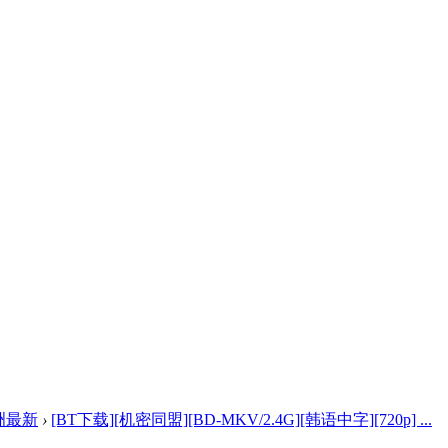
洲最新
›
[BT下载][机密同盟][BD-MKV/2.4G][韩语中字][720p] ...