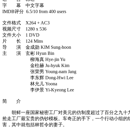
字 幕 中文字幕
IMDB评分 6.5/10 from 400 users
文件格式 X264 + AC3
视频尺寸 1280 x 536
文件大小 1 DVD
片 长 124 Mins
导 演 金成勋 KIM Sung-hoon
主 演 玄彬 Hyun Bin
柳海真 Hye-jin Yu
金柱赫 Ju-hyuk Kim
张荣男 Young-nam Jang
李东辉 Dong-Hwi Lee
林允儿 Yoona
李伊景 Yi-Kyeong Lee
简 介
朝鲜一座国家秘密工厂对美元的仿制度超过了百分之九十九
抢走工厂最宝贵的伪钞模板。车奇正的手下，一个行动小组的
害，其中就包括林哲令的妻子。