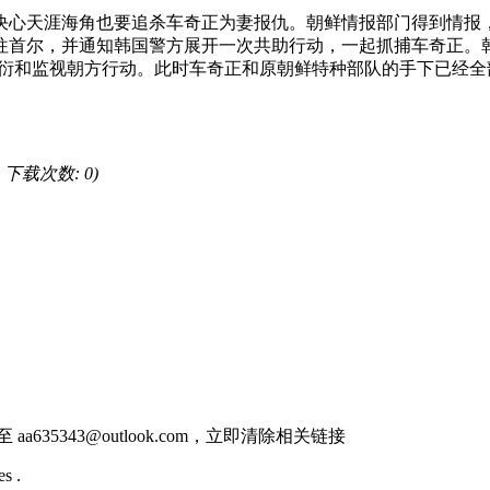
心天涯海角也要追杀车奇正为妻报仇。朝鲜情报部门得到情报，
往首尔，并通知韩国警方展开一次共助行动，一起抓捕车奇正。
敷衍和监视朝方行动。此时车奇正和原朝鲜特种部队的手下已经
B, 下载次数: 0)
件至
aa635343@outlook.com
，立即清除相关链接
s .