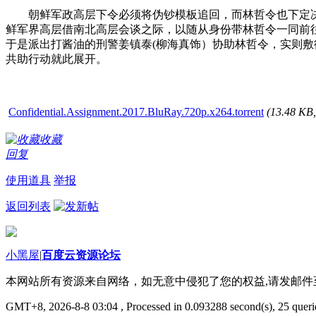
朝鲜军政高层下令必须将伪钞模板追回，而林哲令也下定决
鲜军界高层借南北高层会谈之际，以随从身份带林哲令一同前
于是派出打酱油的刑警姜镇泰(柳海真饰）协助林哲令，实则
共助行动就此展开。
Confidential.Assignment.2017.BluRay.720p.x264.torrent
(13.48 K
收藏
回复
使用道具
举报
返回列表
小黑屋
|
百度云资源论坛
本网站所有资源来自网络，如无意中侵犯了您的权益,请发邮
GMT+8, 2026-8-8 03:04
, Processed in 0.093288 second(s), 25 querie