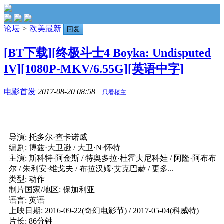
论坛
>
欧美最新
回复
[BT下载][终极斗士4 Boyka: Undisputed
IV][1080P-MKV/6.55G][英语中字]
电影首发
2017-08-20 08:58
只看楼主
导演: 托多尔·查卡诺威
编剧: 博兹·大卫逊 / 大卫·N·怀特
主演: 斯科特·阿金斯 / 特奥多拉·杜霍夫尼科娃 / 阿隆·阿布布
尔 / 朱利安·维戈夫 / 布拉汉姆·艾克巴赫 / 更多...
类型: 动作
制片国家/地区: 保加利亚
语言: 英语
上映日期: 2016-09-22(奇幻电影节) / 2017-05-04(科威特)
片长: 86分钟