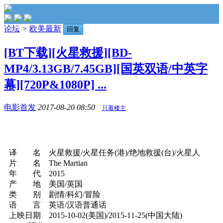
论坛
>
欧美最新
回复
[BT下载][火星救援][BD-
MP4/3.13GB/7.45GB][国英双语/中英字
幕][720P&1080P] ...
电影首发
2017-08-20 08:50
只看楼主
译 名 火星救援/火星任务(港)/绝地救援(台)/火星人
片 名 The Martian
年 代 2015
产 地 美国/英国
类 别 剧情/科幻/冒险
语 言 英语/汉语普通话
上映日期 2015-10-02(美国)/2015-11-25(中国大陆)