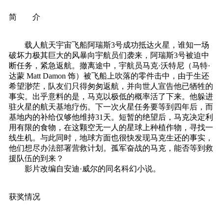
简 介
载人航天宇宙飞船阿瑞斯3号成功抵达火星，谁知一场
破坏力极其巨大的风暴向宇航员们袭来，阿瑞斯3号被迫中
断任务，紧急返航。撤离途中，宇航员马克·沃特尼（马特·
达蒙 Matt Damon 饰）被飞船上吹落的零件击中，由于生还
希望渺茫，队友们只得匆匆返航，并向世人宣告他已牺牲的
事实。出乎意料的是，马克以极低的概率活了下来。他躲进
驻火星的航天基地疗伤。下一次火星任务要等到四年后，而
基地内的补给仅够他维持31天。短暂的绝望后，马克决定利
用有限的食物，在这颗空无一人的星球上种植作物，寻找一
线生机。与此同时，地球方面也很快发现马克生还的事实，
他们想尽办法部署营救计划。孤军奋战的马克，能否等到救
援队伍的到来？
影片改编自安迪·威尔的同名科幻小说。
获奖情况