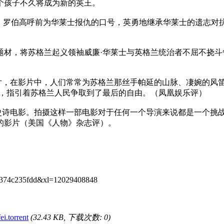
个孩子不久将成为新的英王。
罗伯高呼前为华莱士报仇的口号，英勇地继承华莱士的遗志对
材，将苏格兰起义领袖威廉·华莱士与英格兰统治者不屈不挠斗
，在影片中，人们常常为苏格兰那丝手帕延的山脉、凄婉的风
帜，指引着苏格兰人民争取到了最后的自由。（凤凰娱乐评）
诗电影。拍摄这样一部电影对于任何一个导演来说都是一个挑战
的影片（美国《人物》杂志评）。
374c235fdd&xl=12029408848
.torrent
(32.43 KB, 下载次数: 0)