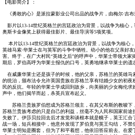
【电影简介】：
《勇敢的心》是派拉蒙影业公司出品的战争片，由梅尔·吉布森
影片以13-14世纪英格兰的宫廷政治为背景，以战争为核心，讲
奥斯卡金像奖上获得最佳影片、最佳导演等5项奖项。
本片以13-14世纪英格兰的宫廷政治为背景，以战争为核心
英雄马索·华莱士在与英军的斗争中牺牲。幼小的他在父亲好
害。终于，在广大村民“英雄之后”的呼声中，华莱士带领大家
期后，罗伯高呼为华莱士报仇的口号，英勇地继承华莱士的遗
在威廉华莱士还是孩子的时候，他的父亲，苏格兰的英雄马索
的统治，颁布法令允许英国贵族在苏格兰享有结婚少女的初夜
民的反抗。年轻的华莱士学成回到故乡，向美丽的少女梅伦求
声中，他们揭竿而起，杀英兵宣布起义。
苏格兰贵族罗伯想成为苏格兰领主，在其父布斯的教唆下，
苏格兰贵族考虑的只是自己的利益，丝毫不为人民和国家前途
失败了。伊莎贝拉回去后才发觉和谈根本就是幌子，英王汇合
战一场，短兵相接中，他意外发现了罗伯竟与英王勾结，不禁
华莱士明知是圈套，但为了和平着想，他依旧答应前去。在爱