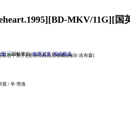
heart.1995][BD-MKV/11G
大图
|
倒序浏览
|
阅读模式
11G][国英双语中英字][史诗经典高清收藏][梅尔·吉布森]
莫 / 辛·劳洛