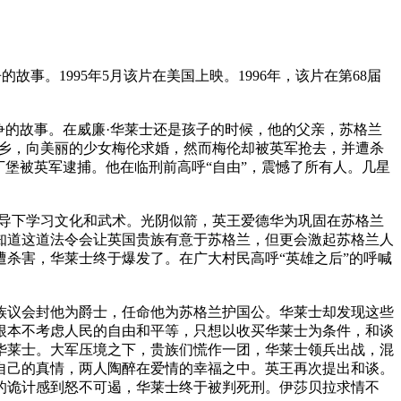
事。1995年5月该片在美国上映。1996年，该片在第68届
争的故事。在威廉·华莱士还是孩子的时候，他的父亲，苏格兰
故乡，向美丽的少女梅伦求婚，然而梅伦却被英军抢去，并遭杀
堡被英军逮捕。他在临刑前高呼“自由”，震憾了所有人。几星
导下学习文化和武术。光阴似箭，英王爱德华为巩固在苏格兰
知道这道法令会让英国贵族有意于苏格兰，但更会激起苏格兰人
杀害，华莱士终于爆发了。在广大村民高呼“英雄之后”的呼喊
议会封他为爵士，任命他为苏格兰护国公。华莱士却发现这些
根本不考虑人民的自由和平等，只想以收买华莱士为条件，和谈
华莱士。大军压境之下，贵族们慌作一团，华莱士领兵出战，混
自己的真情，两人陶醉在爱情的幸福之中。英王再次提出和谈。
的诡计感到怒不可遏，华莱士终于被判死刑。伊莎贝拉求情不