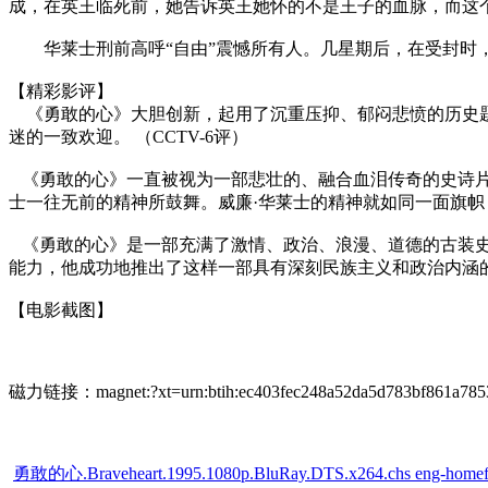
成，在英王临死前，她告诉英王她怀的不是王子的血脉，而这
华莱士刑前高呼“自由”震憾所有人。几星期后，在受封时，
【精彩影评】
《勇敢的心》大胆创新，起用了沉重压抑、郁闷悲愤的历史题
迷的一致欢迎。 （CCTV-6评）
《勇敢的心》一直被视为一部悲壮的、融合血泪传奇的史诗片
士一往无前的精神所鼓舞。威廉·华莱士的精神就如同一面旗
《勇敢的心》是一部充满了激情、政治、浪漫、道德的古装史
能力，他成功地推出了这样一部具有深刻民族主义和政治内涵
【电影截图】
磁力链接：magnet:?xt=urn:btih:ec403fec248a52da5d783bf861a785
勇敢的心.Braveheart.1995.1080p.BluRay.DTS.x264.chs eng-homefei