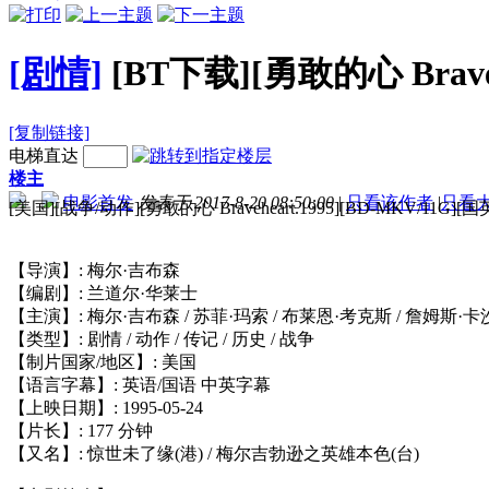
[剧情]
[BT下载][勇敢的心 Brave
[复制链接]
电梯直达
楼主
电影首发
发表于 2017-8-20 08:50:00
|
只看该作者
|
只看
[美国][战争/动作][勇敢的心 Braveheart.1995][BD-MKV/
【导演】: 梅尔·吉布森
【编剧】: 兰道尔·华莱士
【主演】: 梅尔·吉布森 / 苏菲·玛索 / 布莱恩·考克斯 / 詹姆斯·卡沙
【类型】: 剧情 / 动作 / 传记 / 历史 / 战争
【制片国家/地区】: 美国
【语言字幕】: 英语/国语 中英字幕
【上映日期】: 1995-05-24
【片长】: 177 分钟
【又名】: 惊世未了缘(港) / 梅尔吉勃逊之英雄本色(台)