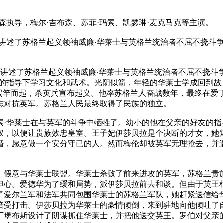
执导，梅尔·吉布森、苏菲·玛索、凯瑟琳·麦克马克等主演。
述了苏格兰起义领袖威廉·华莱士与英格兰统治者不屈不挠斗争的故
，讲述了苏格兰起义领袖威廉·华莱士与英格兰统治者不屈不挠斗
友的指导下学习文化和武术。光阴似箭，年轻的华莱士学成回到
揭竿而起，杀英兵宣布起义。他率苏格兰人奋战数年，最终在爱丁
志对抗英军。苏格兰人民最终取得了民族的独立。
·华莱士在与英军的斗争中牺牲了。幼小的他在父亲的好友的指
权，以便让贵族效忠皇室。王子妃伊莎贝拉是个决断的才女，她
婚，愿意做一个安分守已的人。然而梅伦却被英军无理抢去，并遭
假意与华莱士联盟。华莱士杀败了前来进攻的英军，苏格兰贵族
担心。爱德华为了缓和局势，派伊莎贝拉前去和谈。但由于英王
了爱尔兰军和法军共同包围华莱士的苏格兰军队，她赶紧送信给
倍受打击。伊莎贝拉为华莱士的豪情倾倒，来到驻地向他倾吐了
丁堡布斯设计了阴谋抓住华莱士，并把他送交英王。罗伯对父亲