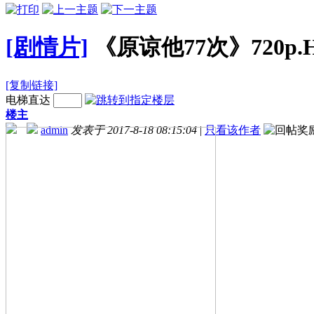
[剧情片]
《原谅他77次》720
[复制链接]
电梯直达
楼主
admin
发表于 2017-8-18 08:15:04
|
只看该作者