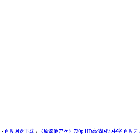
盘
›
百度网盘下载
›
《原谅他77次》720p.HD高清国语中字 百度云网