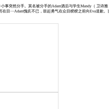
件小事突然分手。莫名被分手的Adam酒后与学生Mandy（ 卫诗雅
历在目⋯Adam愧疚不已，鼓起勇气在众目睽睽之前向Eva道歉。岂