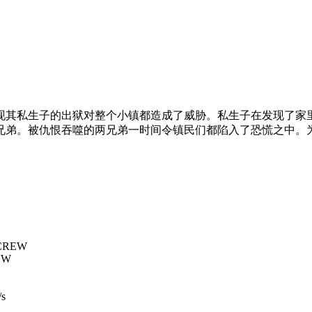
其私生子的出狱对整个小镇都造成了威胁。私生子在发现了家里
兄弟。被仇恨吞噬的两兄弟一时间令镇民们都陷入了恐慌之中。
 CREW
EW
/s