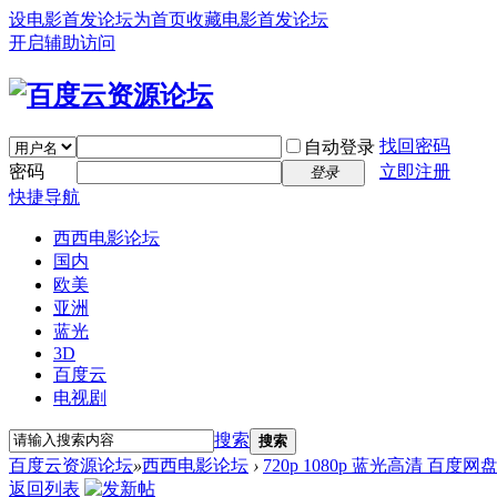
设电影首发论坛为首页
收藏电影首发论坛
开启辅助访问
找回密码
自动登录
密码
立即注册
登录
快捷导航
西西电影论坛
国内
欧美
亚洲
蓝光
3D
百度云
电视剧
搜索
搜索
百度云资源论坛
»
西西电影论坛
›
720p 1080p 蓝光高清 百度网
返回列表