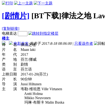
[剧情片]
[BT下载]律法之地 Law.Of.
[复制链接]
电梯直达
楼主
电影首发
发表于 2017-8-18 08:06:00
|
只看该作者
译 名 律法之地
片 名 Maan laki
年 代 2017
产 地 芬兰/挪威
类 别 剧情
语 言 芬兰语
上映日期 2017-01-20(芬兰)
片 长 90分钟
导 演 Jussi Hiltunen
主 演 韦勒·维坦恩 Ville Virtanen
Antti Holma
Mikko Neuvonen
玛琳·布斯卡 Malin Buska