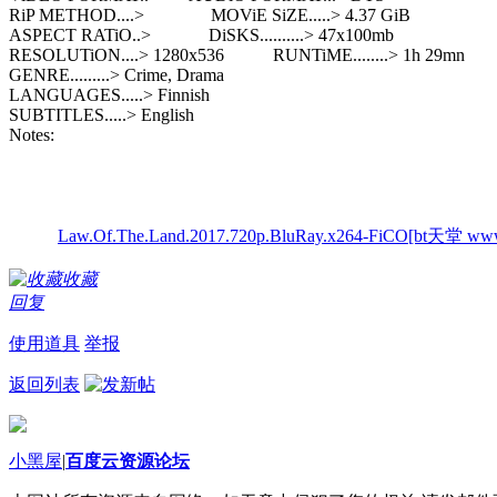
RiP METHOD....> MOViE SiZE.....> 4.37 GiB
ASPECT RATiO..> DiSKS..........> 47x100mb
RESOLUTiON....> 1280x536 RUNTiME........> 1h 29mn
GENRE.........> Crime, Drama
LANGUAGES.....> Finnish
SUBTITLES.....> English
Notes:
Law.Of.The.Land.2017.720p.BluRay.x264-FiCO[bt天堂 www.b
收藏
回复
使用道具
举报
返回列表
小黑屋
|
百度云资源论坛