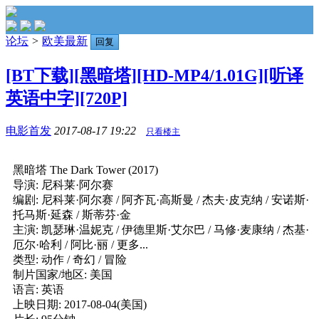
论坛
>
欧美最新
回复
[BT下载][黑暗塔][HD-MP4/1.01G][听译
英语中字][720P]
电影首发
2017-08-17 19:22
只看楼主
黑暗塔 The Dark Tower (2017)
导演: 尼科莱·阿尔赛
编剧: 尼科莱·阿尔赛 / 阿齐瓦·高斯曼 / 杰夫·皮克纳 / 安诺斯·
托马斯·延森 / 斯蒂芬·金
主演: 凯瑟琳·温妮克 / 伊德里斯·艾尔巴 / 马修·麦康纳 / 杰基·
厄尔·哈利 / 阿比·丽 / 更多...
类型: 动作 / 奇幻 / 冒险
制片国家/地区: 美国
语言: 英语
上映日期: 2017-08-04(美国)