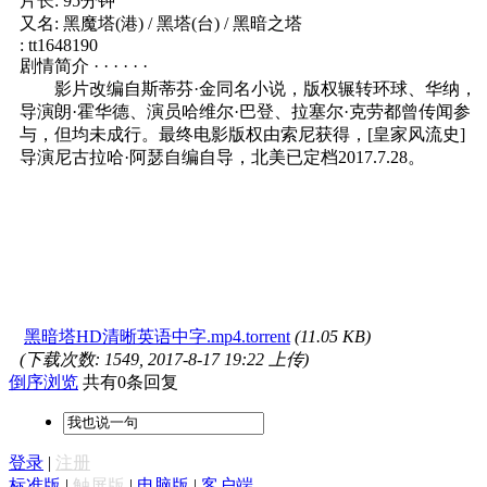
片长: 95分钟
又名: 黑魔塔(港) / 黑塔(台) / 黑暗之塔
: tt1648190
剧情简介 · · · · · ·
影片改编自斯蒂芬·金同名小说，版权辗转环球、华纳，
导演朗·霍华德、演员哈维尔·巴登、拉塞尔·克劳都曾传闻参
与，但均未成行。最终电影版权由索尼获得，[皇家风流史]
导演尼古拉哈·阿瑟自编自导，北美已定档2017.7.28。
黑暗塔HD清晰英语中字.mp4.torrent
(11.05 KB)
(下载次数: 1549, 2017-8-17 19:22 上传)
倒序浏览
共有0条回复
登录
|
注册
标准版
|
触屏版
|
电脑版
|
客户端