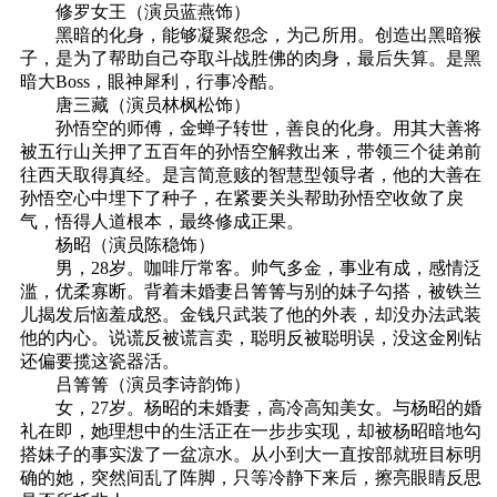
修罗女王（演员蓝燕饰）
黑暗的化身，能够凝聚怨念，为己所用。创造出黑暗猴
子，是为了帮助自己夺取斗战胜佛的肉身，最后失算。是黑
暗大Boss，眼神犀利，行事冷酷。
唐三藏（演员林枫松饰）
孙悟空的师傅，金蝉子转世，善良的化身。用其大善将
被五行山关押了五百年的孙悟空解救出来，带领三个徒弟前
往西天取得真经。是言简意赅的智慧型领导者，他的大善在
孙悟空心中埋下了种子，在紧要关头帮助孙悟空收敛了戾
气，悟得人道根本，最终修成正果。
杨昭（演员陈稳饰）
男，28岁。咖啡厅常客。帅气多金，事业有成，感情泛
滥，优柔寡断。背着未婚妻吕箐箐与别的妹子勾搭，被铁兰
儿揭发后恼羞成怒。金钱只武装了他的外表，却没办法武装
他的内心。说谎反被谎言卖，聪明反被聪明误，没这金刚钻
还偏要揽这瓷器活。
吕箐箐（演员李诗韵饰）
女，27岁。杨昭的未婚妻，高冷高知美女。与杨昭的婚
礼在即，她理想中的生活正在一步步实现，却被杨昭暗地勾
搭妹子的事实泼了一盆凉水。从小到大一直按部就班目标明
确的她，突然间乱了阵脚，只等冷静下来后，擦亮眼睛反思