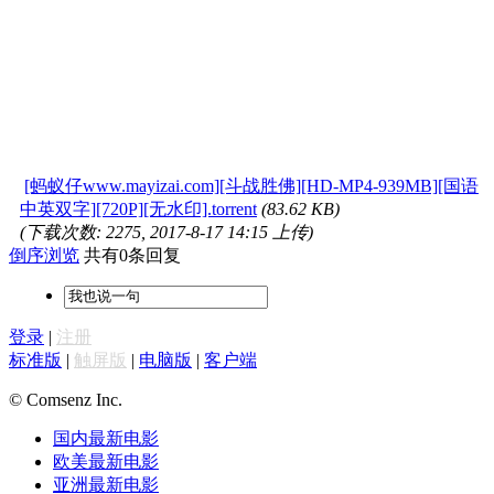
[蚂蚁仔www.mayizai.com][斗战胜佛][HD-MP4-939MB][国语
中英双字][720P][无水印].torrent
(83.62 KB)
(下载次数: 2275, 2017-8-17 14:15 上传)
倒序浏览
共有0条回复
登录
|
注册
标准版
|
触屏版
|
电脑版
|
客户端
© Comsenz Inc.
国内最新电影
欧美最新电影
亚洲最新电影