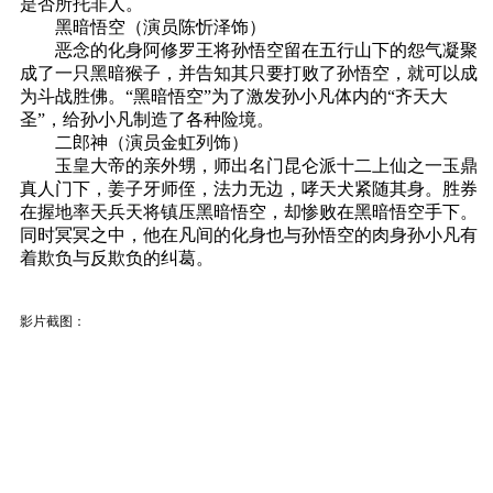
是否所托非人。
黑暗悟空（演员陈忻泽饰）
恶念的化身阿修罗王将孙悟空留在五行山下的怨气凝聚
成了一只黑暗猴子，并告知其只要打败了孙悟空，就可以成
为斗战胜佛。“黑暗悟空”为了激发孙小凡体内的“齐天大
圣”，给孙小凡制造了各种险境。
二郎神（演员金虹列饰）
玉皇大帝的亲外甥，师出名门昆仑派十二上仙之一玉鼎
真人门下，姜子牙师侄，法力无边，哮天犬紧随其身。胜券
在握地率天兵天将镇压黑暗悟空，却惨败在黑暗悟空手下。
同时冥冥之中，他在凡间的化身也与孙悟空的肉身孙小凡有
着欺负与反欺负的纠葛。
影片截图：