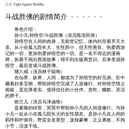
又名:
Fight Against Buddha
斗战胜佛的剧情简介 · · · · · ·
角色介绍：
孙小凡/孙悟空/斗战胜佛（演员陈浩民饰）
孙悟空在人间的肉身，无前世记忆，体内封存着齐天大
圣。从小在孤儿院长大，生性胆小，但天性善良。热爱西游
记的一切，更加热爱孙悟空的一切。是一名不得志的漫画
师，执着于画出西游故事，得不到出版商赏识。后来变成孙
悟空，最后变成斗战胜佛。
猪八戒（演员林子聪饰）
在仙界、妖界、人间，都成为了孙悟空的好兄弟。肚中
藏着好多宝物，帮助孙悟空完成了人道修行。对孙悟空情义
相挺，是忠厚老实、值得信任的小伙伴。贪吃，幽默。灵活
的胖子。
铁兰儿（演员马泽涵饰）
是紧箍的转世，冥冥中帮助孙小凡的人间道修行。与孙
小凡一起从小在孤儿院长大的女性朋友。是孙小凡在人间的
羁绊和护身符。野蛮女友类型，泼辣豪爽，正义勇敢，不拘
小节，活泼干练。