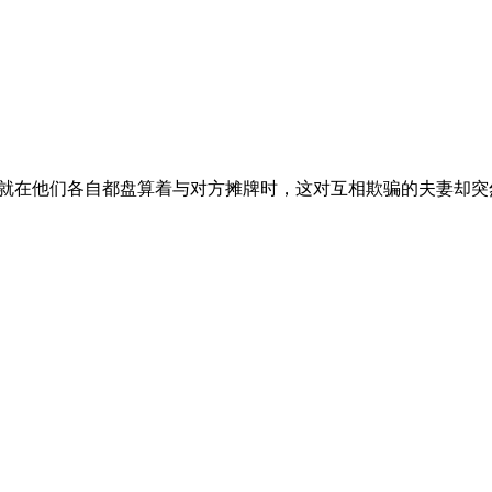
，然而就在他们各自都盘算着与对方摊牌时，这对互相欺骗的夫妻