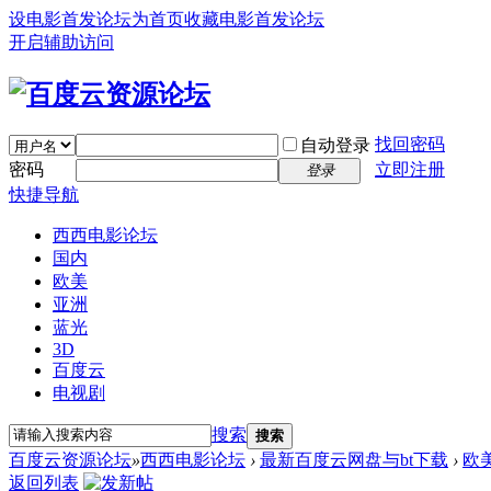
设电影首发论坛为首页
收藏电影首发论坛
开启辅助访问
找回密码
自动登录
密码
立即注册
登录
快捷导航
西西电影论坛
国内
欧美
亚洲
蓝光
3D
百度云
电视剧
搜索
搜索
百度云资源论坛
»
西西电影论坛
›
最新百度云网盘与bt下载
›
欧
返回列表