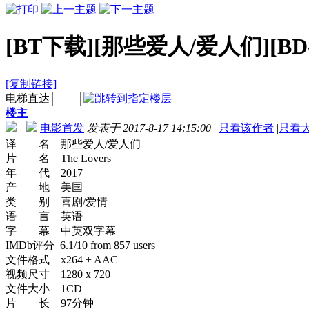
[BT下载][那些爱人/爱人们][BD-M
[复制链接]
电梯直达
楼主
电影首发
发表于 2017-8-17 14:15:00
|
只看该作者
|
只看
译 名 那些爱人/爱人们
片 名 The Lovers
年 代 2017
产 地 美国
类 别 喜剧/爱情
语 言 英语
字 幕 中英双字幕
IMDb评分 6.1/10 from 857 users
文件格式 x264 + AAC
视频尺寸 1280 x 720
文件大小 1CD
片 长 97分钟