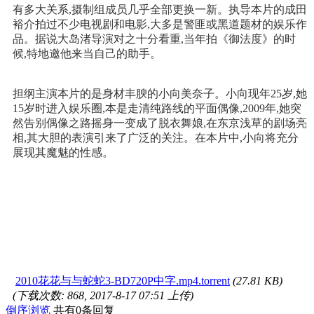
有多大关系,摄制组成员几乎全部更换一新。执导本片的成田
裕介拍过不少电视剧和电影,大多是警匪或黑道题材的娱乐作
品。据说大岛渚导演对之十分看重,当年拍《御法度》的时
候,特地邀他来当自己的助手。
担纲主演本片的是身材丰腴的小向美奈子。小向现年25岁,她
15岁时进入娱乐圈,本是走清纯路线的平面偶像,2009年,她突
然告别偶像之路摇身一变成了脱衣舞娘,在东京浅草的剧场亮
相,其大胆的表演引来了广泛的关注。在本片中,小向将充分
展现其魔魅的性感。
2010花花与与蛇蛇3-BD720P中字.mp4.torrent
(27.81 KB)
(下载次数: 868, 2017-8-17 07:51 上传)
倒序浏览
共有0条回复