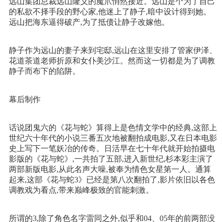
远山集团总裁远山隆义的魔爪悄然接近。远山是个为了自己
的私欲不择手段的野心家,他迷上了静子,暗中设计得到她。
远山把海东逼得破产,为了抵债让静子改嫁他。
静子作为远山的妻子来到宅邸,远山在这里安排了管家伊泽、
花道茶道老师折原和女仆美沙江。然而这一切都是为了调教
静子而布下的陷阱。
幕后制作
话说团鬼六的《花与蛇》算得上是色情文学中的经典,这部上
世纪六十年代的小说三番五次地被翻拍成电影,又在日本电影
史上写下一笔妖冶的传奇。日活早在七十年代就开始拍摄电
影版的《花与蛇》,一共拍了五部,进入新世纪,杉本彩主演了
两部新版电影,从此名声大噪,被奉为情色女星第一人。通算
起来,这部《花与蛇3》已经是第八次翻拍了,影片依旧以各色
调教戏为看点,带来巅峰极致的官能刺激。
所谓的3,除了角色名字雷同之外,似乎和04、05年的前两部没