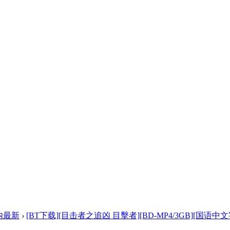
内最新
›
[BT下载][目击者之追凶 目擊者][BD-MP4/3GB][国语中文字 