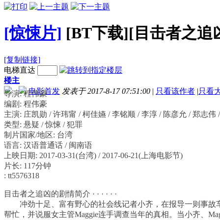
[惊悚片]
[BT下载][目击者之追凶 
[复制链接]
电梯直达
楼主
电影首发
发表于 2017-8-17 07:51:00
|
只看该作者
|
只看
导演: 程伟豪
编剧: 程伟豪
主演: 庄凯勋 / 许玮甯 / 柯佳嬿 / 李铭顺 / 李淳 / 陈彦允 / 郑志伟 
类型: 悬疑 / 惊悚 / 犯罪
制片国家/地区: 台湾
语言: 汉语普通话 / 闽南语
上映日期: 2017-03-31(台湾) / 2017-06-21(上海电影节)
片长: 117分钟
: tt5576318
目击者之追凶的剧情简介 · · · · · ·
冲劲十足、富有野心的社会线记者小齐，在报导一则事故车还
帮忙，并说服女主管Maggie连手调查当年的真相。当小齐、M