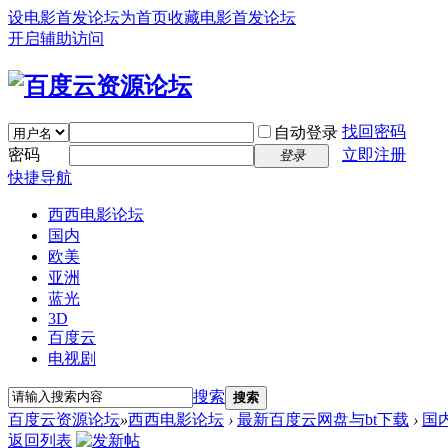
设电影首发论坛为首页
收藏电影首发论坛
开启辅助访问
找回密码
自动登录
密码
立即注册
登录
快捷导航
西西电影论坛
国内
欧美
亚洲
蓝光
3D
百度云
电视剧
搜索
搜索
百度云资源论坛
»
西西电影论坛
›
最新百度云网盘与bt下载
›
国
返回列表