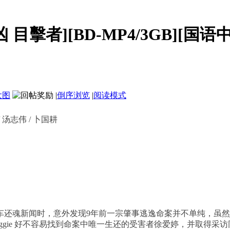
目擊者][BD-MP4/3GB][国语中
大图
|
倒序浏览
|
阅读模式
/ 汤志伟 / 卜国耕
魂新闻时，意外发现9年前一宗肇事逃逸命案并不单纯，虽然
aggie 好不容易找到命案中唯一生还的受害者徐爱婷，并取得