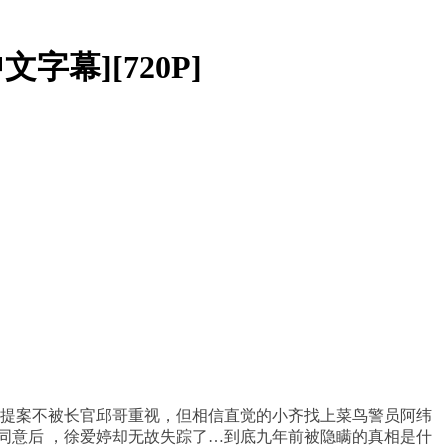
文字幕][720P]
提案不被长官邱哥重视，但相信直觉的小齐找上菜鸟警员阿纬
采访同意后 ，徐爱婷却无故失踪了…到底九年前被隐瞒的真相是什