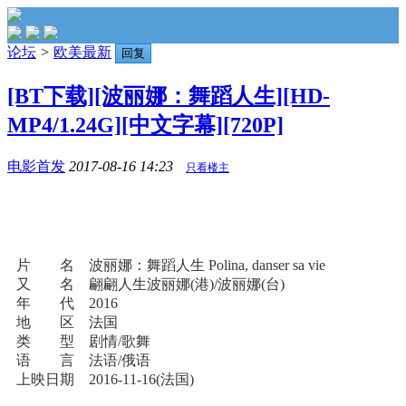
论坛
>
欧美最新
回复
[BT下载][波丽娜：舞蹈人生][HD-
MP4/1.24G][中文字幕][720P]
电影首发
2017-08-16 14:23
只看楼主
片 名 波丽娜：舞蹈人生 Polina, danser sa vie
又 名 翩翩人生波丽娜(港)/波丽娜(台)
年 代 2016
地 区 法国
类 型 剧情/歌舞
语 言 法语/俄语
上映日期 2016-11-16(法国)