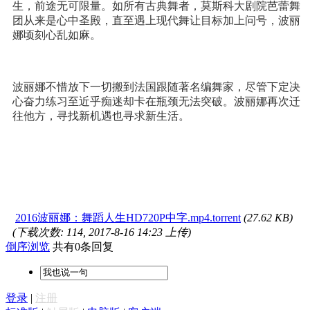
生，前途无可限量。如所有古典舞者，莫斯科大剧院芭蕾舞
团从来是心中圣殿，直至遇上现代舞让目标加上问号，波丽
娜顷刻心乱如麻。
波丽娜不惜放下一切搬到法国跟随著名编舞家，尽管下定决
心奋力练习至近乎痴迷却卡在瓶颈无法突破。波丽娜再次迁
往他方，寻找新机遇也寻求新生活。
2016波丽娜：舞蹈人生HD720P中字.mp4.torrent
(27.62 KB)
(下载次数: 114, 2017-8-16 14:23 上传)
倒序浏览
共有0条回复
登录
|
注册