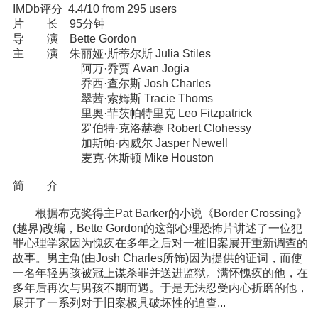
IMDb评分 4.4/10 from 295 users
片 长 95分钟
导 演 Bette Gordon
主 演 朱丽娅·斯蒂尔斯 Julia Stiles
阿万·乔贾 Avan Jogia
乔西·查尔斯 Josh Charles
翠茜·索姆斯 Tracie Thoms
里奥·菲茨帕特里克 Leo Fitzpatrick
罗伯特·克洛赫赛 Robert Clohessy
加斯帕·内威尔 Jasper Newell
麦克·休斯顿 Mike Houston
简 介
根据布克奖得主Pat Barker的小说《Border Crossing》
(越界)改编，Bette Gordon的这部心理恐怖片讲述了一位犯
罪心理学家因为愧疚在多年之后对一桩旧案展开重新调查的
故事。男主角(由Josh Charles所饰)因为提供的证词，而使
一名年轻男孩被冠上谋杀罪并送进监狱。满怀愧疚的他，在
多年后再次与男孩不期而遇。于是无法忍受内心折磨的他，
展开了一系列对于旧案极具破坏性的追查...