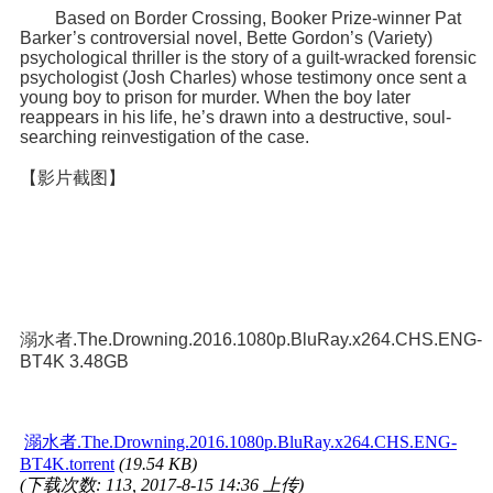
Based on Border Crossing, Booker Prize-winner Pat
Barker’s controversial novel, Bette Gordon’s (Variety)
psychological thriller is the story of a guilt-wracked forensic
psychologist (Josh Charles) whose testimony once sent a
young boy to prison for murder. When the boy later
reappears in his life, he’s drawn into a destructive, soul-
searching reinvestigation of the case.
【影片截图】
溺水者.The.Drowning.2016.1080p.BluRay.x264.CHS.ENG-
BT4K 3.48GB
溺水者.The.Drowning.2016.1080p.BluRay.x264.CHS.ENG-
BT4K.torrent
(19.54 KB)
(下载次数: 113, 2017-8-15 14:36 上传)