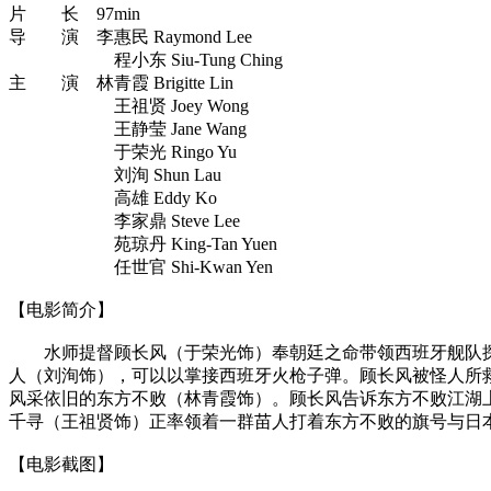
片 长 97min
导 演 李惠民 Raymond Lee
程小东 Siu-Tung Ching
主 演 林青霞 Brigitte Lin
王祖贤 Joey Wong
王静莹 Jane Wang
于荣光 Ringo Yu
刘洵 Shun Lau
高雄 Eddy Ko
李家鼎 Steve Lee
苑琼丹 King-Tan Yuen
任世官 Shi-Kwan Yen
【电影简介】
水师提督顾长风（于荣光饰）奉朝廷之命带领西班牙舰队探
人（刘洵饰），可以以掌接西班牙火枪子弹。顾长风被怪人所
风采依旧的东方不败（林青霞饰）。顾长风告诉东方不败江湖
千寻（王祖贤饰）正率领着一群苗人打着东方不败的旗号与日本倭
【电影截图】