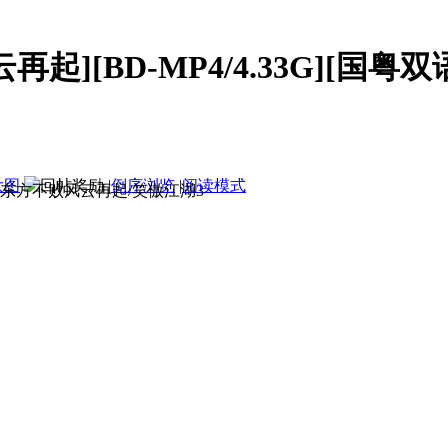
][BD-MP4/4.33G][国粤双语中字
大图
|
倒序浏览
|
阅读模式
东方不败风云再起/笑傲江湖3