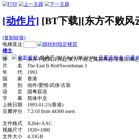
[动作片]
[BT下载][东方不败风云再起
[复制链接]
电梯直达
楼主
电影首发
发表于 2017-8-15 08:23:00
|
只看该作者
|
只看
译 名 东方不败风云再起/東方不敗之風雲再起/笑傲江湖之
片 名 The East Is Red/Swordsman 3
年 代 1993
国 家 香港
类 别 动作/爱情/武侠/古装
语 言 国粤双语
字 幕 简体中文
上映日期 1993-01-21(香港)
豆瓣评分 7.2/10 from 44300 users
文件格式 X264+AAC
视频尺寸 1920×1080
文件大小 4.33GB