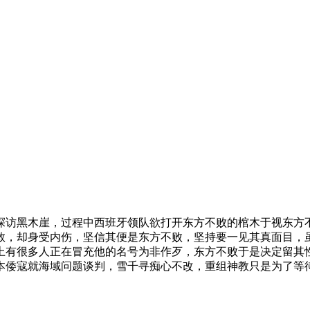
访黑木崖，过程中西班牙领队欲打开东方不败的棺木于视东方不
救，却身受内伤，坚信其便是东方不败，坚持要一见其真面目，
上有很多人正在冒充他的名号为非作歹，东方不败于是决定留其
寇就海域问题谈判，雪千寻痴心不改，重组神教只是为了等待爱人归