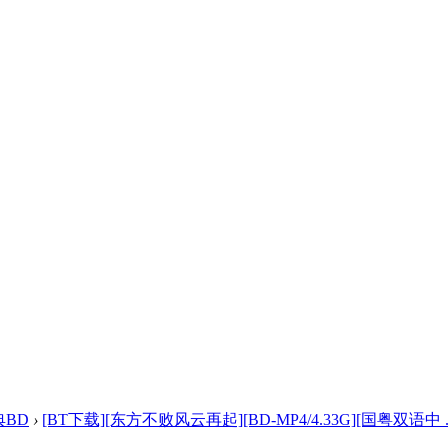
典BD
›
[BT下载][东方不败风云再起][BD-MP4/4.33G][国粤双语中 ..