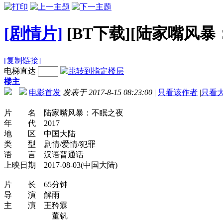
[剧情片]
[BT下载][陆家嘴风暴：不
[复制链接]
电梯直达
楼主
电影首发
发表于 2017-8-15 08:23:00
|
只看该作者
|
只看
片 名 陆家嘴风暴：不眠之夜
年 代 2017
地 区 中国大陆
类 型 剧情/爱情/犯罪
语 言 汉语普通话
上映日期 2017-08-03(中国大陆)
片 长 65分钟
导 演 解雨
主 演 王矜霖
董钒