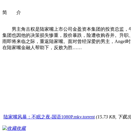
简 介
男主角古权是陆家嘴上市公司金盈资本集团的投资总监，牛
集团也因他的决策损失惨重，股价暴跌，险遭收购吞并。升职、
雨即将来临之际，重返陆家嘴。面对曾经深爱的男主，Ange
在陆家嘴金融人帮助下，反败为胜……
陆家嘴风暴：不眠之夜-国语1080P.mkv.torrent
(15.73 KB, 下载次
收藏