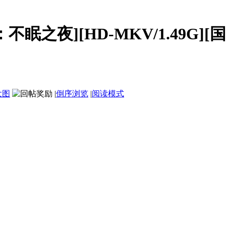
眠之夜][HD-MKV/1.49G][国语
大图
|
倒序浏览
|
阅读模式