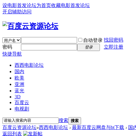
设电影首发论坛为首页
收藏电影首发论坛
开启辅助访问
找回密码
自动登录
密码
立即注册
登录
快捷导航
西西电影论坛
国内
欧美
亚洲
蓝光
3D
百度云
电视剧
搜索
搜索
百度云资源论坛
»
西西电影论坛
›
最新百度云网盘与bt下载
›
国
返回列表