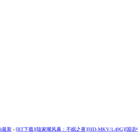
内最新
›
[BT下载][陆家嘴风暴：不眠之夜][HD-MKV/1.49G][国语中 