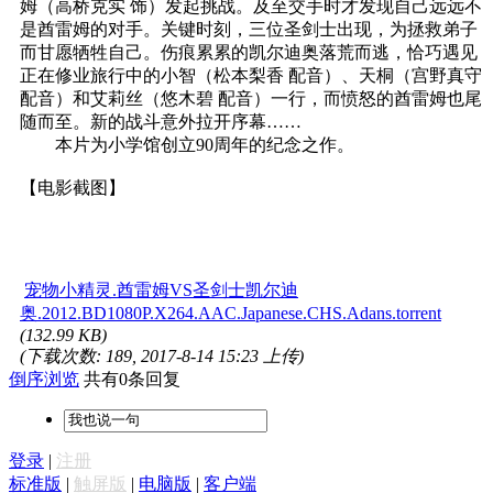
姆（高桥克实 饰）发起挑战。及至交手时才发现自己远远不
是酋雷姆的对手。关键时刻，三位圣剑士出现，为拯救弟子
而甘愿牺牲自己。伤痕累累的凯尔迪奥落荒而逃，恰巧遇见
正在修业旅行中的小智（松本梨香 配音）、天桐（宫野真守
配音）和艾莉丝（悠木碧 配音）一行，而愤怒的酋雷姆也尾
随而至。新的战斗意外拉开序幕……
本片为小学馆创立90周年的纪念之作。
【电影截图】
宠物小精灵.酋雷姆VS圣剑士凯尔迪
奥.2012.BD1080P.X264.AAC.Japanese.CHS.Adans.torrent
(132.99 KB)
(下载次数: 189, 2017-8-14 15:23 上传)
倒序浏览
共有0条回复
登录
|
注册
标准版
|
触屏版
|
电脑版
|
客户端