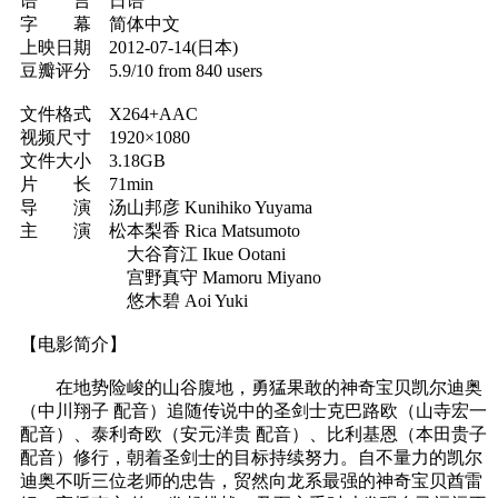
语 言 日语
字 幕 简体中文
上映日期 2012-07-14(日本)
豆瓣评分 5.9/10 from 840 users
文件格式 X264+AAC
视频尺寸 1920×1080
文件大小 3.18GB
片 长 71min
导 演 汤山邦彦 Kunihiko Yuyama
主 演 松本梨香 Rica Matsumoto
大谷育江 Ikue Ootani
宫野真守 Mamoru Miyano
悠木碧 Aoi Yuki
【电影简介】
在地势险峻的山谷腹地，勇猛果敢的神奇宝贝凯尔迪奥
（中川翔子 配音）追随传说中的圣剑士克巴路欧（山寺宏一
配音）、泰利奇欧（安元洋贵 配音）、比利基恩（本田贵子
配音）修行，朝着圣剑士的目标持续努力。自不量力的凯尔
迪奥不听三位老师的忠告，贸然向龙系最强的神奇宝贝酋雷