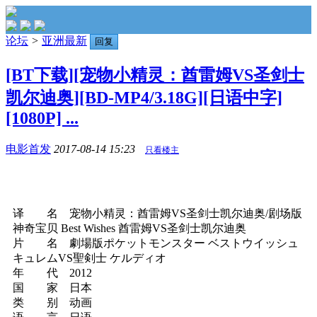
论坛
>
亚洲最新
回复
[BT下载][宠物小精灵：酋雷姆VS圣剑士
凯尔迪奥][BD-MP4/3.18G][日语中字]
[1080P] ...
电影首发
2017-08-14 15:23
只看楼主
译 名 宠物小精灵：酋雷姆VS圣剑士凯尔迪奥/剧场版
神奇宝贝 Best Wishes 酋雷姆VS圣剑士凯尔迪奥
片 名 劇場版ポケットモンスター ベストウイッシュ
キュレムVS聖剣士 ケルディオ
年 代 2012
国 家 日本
类 别 动画