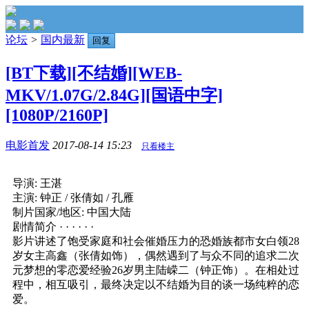
论坛
>
国内最新
回复
[BT下载][不结婚][WEB-
MKV/1.07G/2.84G][国语中字]
[1080P/2160P]
电影首发
2017-08-14 15:23
只看楼主
导演: 王湛
主演: 钟正 / 张倩如 / 孔雁
制片国家/地区: 中国大陆
剧情简介 · · · · · ·
影片讲述了饱受家庭和社会催婚压力的恐婚族都市女白领28
岁女主高鑫（张倩如饰），偶然遇到了与众不同的追求二次
元梦想的零恋爱经验26岁男主陆嵘二（钟正饰）。在相处过
程中，相互吸引，最终决定以不结婚为目的谈一场纯粹的恋
爱。