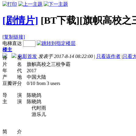
[剧情片]
[BT下载][旗帜高校之三校
[复制链接]
电梯直达
楼主
电影首发
发表于 2017-8-14 08:22:00
|
只看该作者
|
只看
译 名
片 名 旗帜高校之三校争霸
年 代 2017
产 地 中国大陆
豆瓣评分 0/10 from 3 users
导 演 陈晓鸽
主 演 陈晓鸽
代时雨
游乐儿
简 介