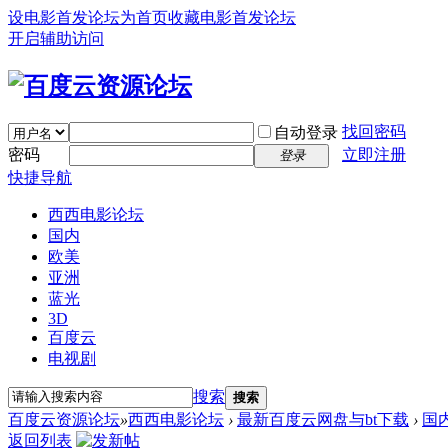
设电影首发论坛为首页
收藏电影首发论坛
开启辅助访问
找回密码
自动登录
密码
立即注册
登录
快捷导航
西西电影论坛
国内
欧美
亚洲
蓝光
3D
百度云
电视剧
搜索
搜索
百度云资源论坛
»
西西电影论坛
›
最新百度云网盘与bt下载
›
国
返回列表