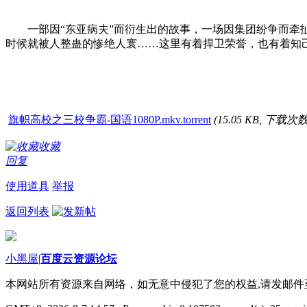
一部因“东亚病夫”而衍生出的故事，一场因集团纷争而牵扯
时候就被人整蛊的惨绝人寰……这里有着捍卫荣誉，也有着知
旗帜高校之三校争霸-国语1080P.mkv.torrent
(15.05 KB, 下载次数:
收藏
回复
使用道具
举报
返回列表
小黑屋
|
百度云资源论坛
本网站所有资源来自网络，如无意中侵犯了您的权益,请发邮