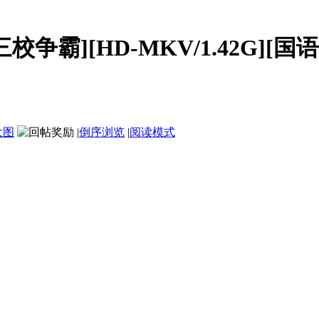
争霸][HD-MKV/1.42G][国语中
大图
|
倒序浏览
|
阅读模式