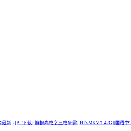
内最新
›
[BT下载][旗帜高校之三校争霸][HD-MKV/1.42G][国语中字] 