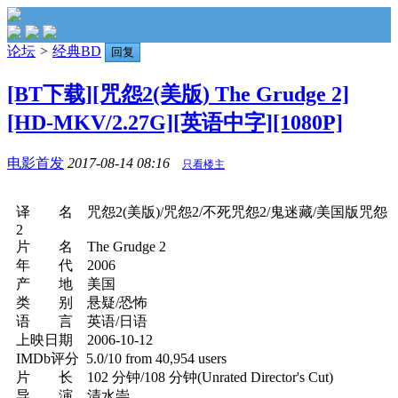
论坛
>
经典BD
回复
[BT下载][咒怨2(美版) The Grudge 2]
[HD-MKV/2.27G][英语中字][1080P]
电影首发
2017-08-14 08:16
只看楼主
译 名 咒怨2(美版)/咒怨2/不死咒怨2/鬼迷藏/美国版咒怨
2
片 名 The Grudge 2
年 代 2006
产 地 美国
类 别 悬疑/恐怖
语 言 英语/日语
上映日期 2006-10-12
IMDb评分 5.0/10 from 40,954 users
片 长 102 分钟/108 分钟(Unrated Director's Cut)
导 演 清水崇