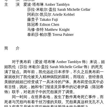
主 演 爱波·塔布琳 Amber Tamblyn
莎拉·米歇尔·盖拉 Sarah Michelle Gellar
阿莉尔·凯贝尔 Arielle Kebbel
藤贵子 Takako Fuji
陈冠希 Edison Chen
马修·奈特 Matthew Knight
泰莉莎·帕尔墨 Teresa Palmer
简 介
对于奥布莉（爱波·塔布琳 Amber Tamblyn 饰）来说，姐
姐凯伦（莎拉·米歇尔·盖拉 Sarah Michelle Gellar 饰）的死充
满了疑点。两年前，凯伦远赴日本求学，不久之后奥布莉一
家就收到了凯伦被关入精神病院的噩耗，而现在，曾经善良
美丽的姐姐已经变成了一具冰冷的尸体。奥布莉坚信其中必
有古怪，因此，她和专门报道灵异事件的记者伊森（陈冠希
饰）联手，对老房子中的咒怨展开了调查。
同一时间，在世界各地，发生了数件离奇死亡事件，而
死者与咒怨均有着千丝万缕的关联。咒怨果真这样无孔不入
吗？究竟又是谁在背后操纵着这股强大的力量呢？