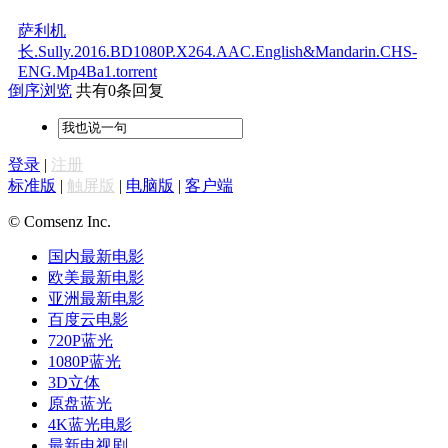
萨利机
长.Sully.2016.BD1080P.X264.AAC.English&Mandarin.CHS-
ENG.Mp4Ba1.torrent
倒序浏览
共有0条回复
登录
|
注册
标准版
|
触屏版
|
电脑版
|
客户端
© Comsenz Inc.
国内最新电影
欧美最新电影
亚洲最新电影
百度云电影
720P蓝光
1080P蓝光
3D立体
原盘蓝光
4K蓝光电影
最新电视剧