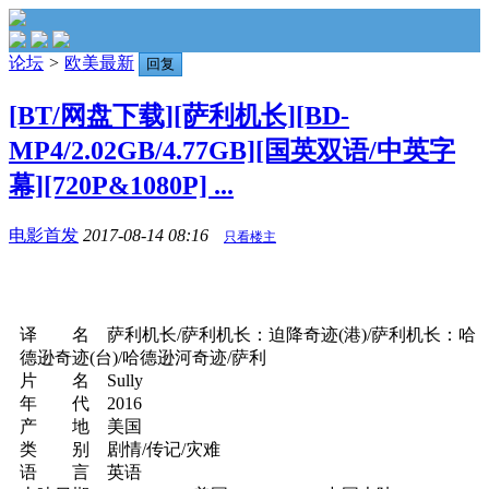
论坛
>
欧美最新
回复
[BT/网盘下载][萨利机长][BD-
MP4/2.02GB/4.77GB][国英双语/中英字
幕][720P&1080P] ...
电影首发
2017-08-14 08:16
只看楼主
译 名 萨利机长/萨利机长：迫降奇迹(港)/萨利机长：哈
德逊奇迹(台)/哈德逊河奇迹/萨利
片 名 Sully
年 代 2016
产 地 美国
类 别 剧情/传记/灾难
语 言 英语