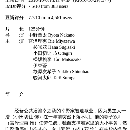
上映日期 2016-10-07(釜山电影节)/2016-10-29(日本)
IMDb评分 7.5/10 from 383 users
豆瓣评分 7.7/10 from 4,561 users
片 长 125分钟
导 演 中野量太 Ryota Nakano
主 演 宫泽理惠 Rie Miyazawa
杉咲花 Hana Sugisaki
小田切让 Jô Odagiri
松坂桃李 Tôri Matsuzaka
伊東蒼
筱原友希子 Yukiko Shinohara
骏河太郎 Tarô Suruga
简 介
经营公共浴池幸之汤的幸野家被迫歇业，因为男主人一
浩（小田切让 饰）在一年前突然下落不明。他的妻子双叶
（宫泽理惠 饰）任劳任怨，独自支撑着家里的大小事务，然
而渐渐感到力不从心，女儿安澄（杉咲花 饰）在学校内备受