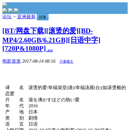
论坛
>
亚洲最新
回复
[BT/网盘下载][滚烫的爱][BD-
MP4/2.60GB/6.21GB][日语中字]
[720P&1080P] ...
电影首发
2017-08-14 08:16
只看楼主
译 名 滚烫的爱/幸福澡堂(港)/幸福汤屋(台)/如滚烫般的
恋爱
片 名 湯を沸かすほどの熱い愛
年 代 2016
产 地 日本
类 别 剧情
语 言 日语