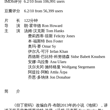
IMDb评分 6.2/10 from 106,991 users
豆瓣评分 6.2/10 from 56,399 users
片 长 122分钟
导 演 朗·霍华德 Ron Howard
主 演 汤姆·汉克斯 Tom Hanks
费莉西蒂·琼斯 Felicity Jones
本·福斯特 Ben Foster
奥玛·赛 Omar Sy
伊尔凡·可汗 Irrfan Khan
西德斯·巴比特·科努德森 Sidse Babett Knudsen
安娜·乌拉鲁 Ana Ularu
沃尔夫冈·施特格曼 Wolfgang Stegemann
阿提拉·阿帕 Attila Árpa
乔恩·多纳休 Jon Donahue
简 介
《但丁密码》改编自丹·布朗2013年的小说《地狱》，讲