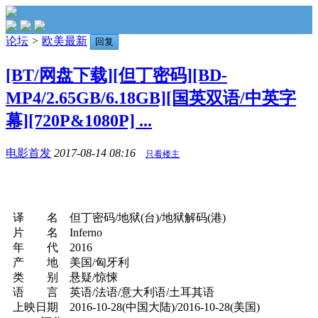
论坛
>
欧美最新
回复
[BT/网盘下载][但丁密码][BD-
MP4/2.65GB/6.18GB][国英双语/中英字
幕][720P&1080P] ...
电影首发
2017-08-14 08:16
只看楼主
译 名 但丁密码/地狱(台)/地狱解码(港)
片 名 Inferno
年 代 2016
产 地 美国/匈牙利
类 别 悬疑/惊悚
语 言 英语/法语/意大利语/土耳其语
上映日期 2016-10-28(中国大陆)/2016-10-28(美国)