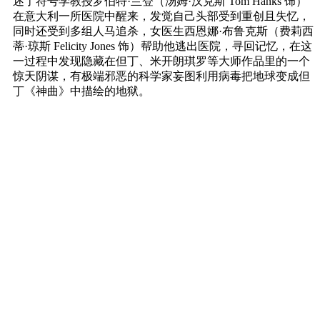
述了符号学教授罗伯特·兰登（汤姆·汉克斯 Tom Hanks 饰）
在意大利一所医院中醒来，发觉自己头部受到重创且失忆，
同时还受到多组人马追杀，女医生西恩娜·布鲁克斯（费莉西
蒂·琼斯 Felicity Jones 饰）帮助他逃出医院，寻回记忆，在这
一过程中发现隐藏在但丁、米开朗琪罗等大师作品里的一个
惊天阴谋，有极端邪恶的科学家妄图利用病毒把地球变成但
丁《神曲》中描绘的地狱。