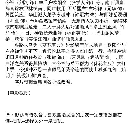
今福（刘洵 饰）率千户欧阳全（张学友 饰）等，南下调查
辞官锦衣卫林镇南，同时收用“五岳盟主”左冷禅（元华 饰）
外围策应。华山派大弟子令狐冲（许冠杰 饰）与师妹岳灵珊
（叶童 饰）奉师命增援林镇南，无奈两人实力不济，领得林
镇南遗嘱后遁走，二人于路先后巧遇顺风堂堂主刘正风（午
马 饰）、日月神教长老曲洋（林正英 饰）、华山派风清
扬，获传《笑傲江湖》曲谱和独孤九剑。
各路人马为《葵花宝典》纷纷聚于苗人地界，欧阳全与
左冷禅争功不下，遂假扮林平之混入华山派一行。令狐冲结
识日月神教任盈盈（张敏 饰）与蓝凤凰（袁洁莹 饰），因
曲洋之关系得其协助。古今福与岳不群为《葵花宝典》大打
出手，令狐冲不忍一班师兄弟受牵连愤而使出独孤九剑，始
明了“笑傲江湖”真意。
本片根据金庸同名小说改编。
【电影截图】
PS：默认粤语发音，喜欢国语发音的朋友一定要播放器右
键--音轨--选择另外一条音轨。