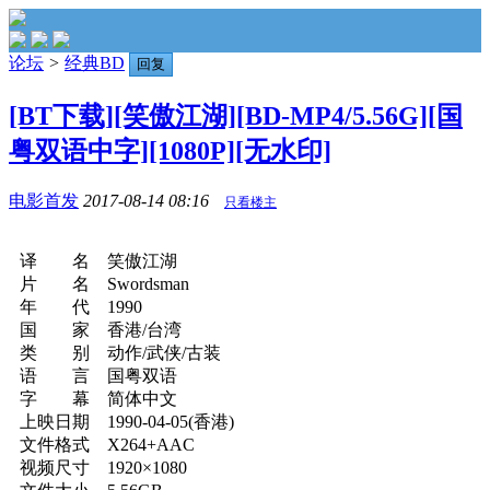
论坛
>
经典BD
回复
[BT下载][笑傲江湖][BD-MP4/5.56G][国
粤双语中字][1080P][无水印]
电影首发
2017-08-14 08:16
只看楼主
译 名 笑傲江湖
片 名 Swordsman
年 代 1990
国 家 香港/台湾
类 别 动作/武侠/古装
语 言 国粤双语
字 幕 简体中文
上映日期 1990-04-05(香港)
文件格式 X264+AAC
视频尺寸 1920×1080