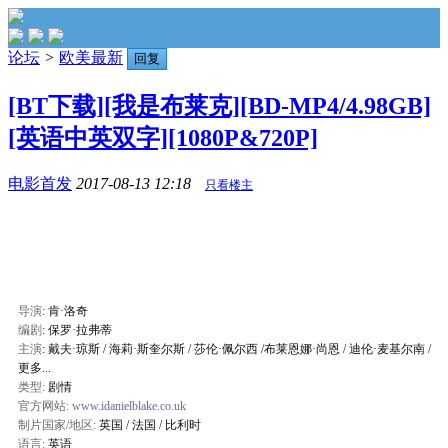
论坛
>
欧美最新
回复
[BT下载][我是布莱克][BD-MP4/4.98GB]
[英语中英双字][1080P&720P]
电影首发
2017-08-13 12:18
只看楼主
导演
: 肯·洛奇
编剧
: 保罗·拉弗蒂
主演
: 戴夫·琼斯 / 海莉·斯奎尔斯 / 莎伦·佩尔西 /布莱恩娜·尚恩 / 迪伦·麦基尔南 /
更多...
类型:
剧情
官方网站:
www.idanielblake.co.uk
制片国家/地区:
英国 / 法国 / 比利时
语言:
英语