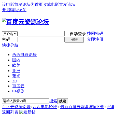
设电影首发论坛为首页
收藏电影首发论坛
开启辅助访问
找回密码
自动登录
密码
立即注册
登录
快捷导航
西西电影论坛
国内
欧美
亚洲
蓝光
3D
百度云
电视剧
搜索
搜索
百度云资源论坛
»
西西电影论坛
›
最新百度云网盘与bt下载
›
经
返回列表