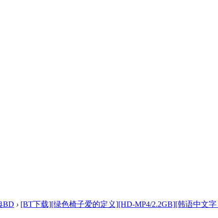
典BD
›
[BT下载][绿色椅子爱的定义][HD-MP4/2.2GB][韩语中文字 .