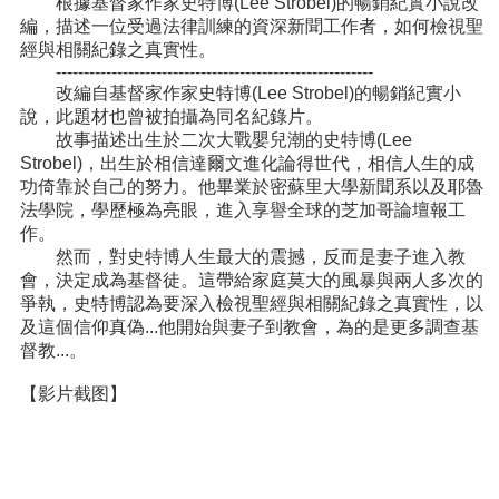
根據基督家作家史特博(Lee Strobel)的暢銷紀實小說改
編，描述一位受過法律訓練的資深新聞工作者，如何檢視聖
經與相關紀錄之真實性。
---------------------------------------------------------
改編自基督家作家史特博(Lee Strobel)的暢銷紀實小
說，此題材也曾被拍攝為同名紀錄片。
故事描述出生於二次大戰嬰兒潮的史特博(Lee
Strobel)，出生於相信達爾文進化論得世代，相信人生的成
功倚靠於自己的努力。他畢業於密蘇里大學新聞系以及耶魯
法學院，學歷極為亮眼，進入享譽全球的芝加哥論壇報工
作。
然而，對史特博人生最大的震撼，反而是妻子進入教
會，決定成為基督徒。這帶給家庭莫大的風暴與兩人多次的
爭執，史特博認為要深入檢視聖經與相關紀錄之真實性，以
及這個信仰真偽...他開始與妻子到教會，為的是更多調查基
督教...。
【影片截图】