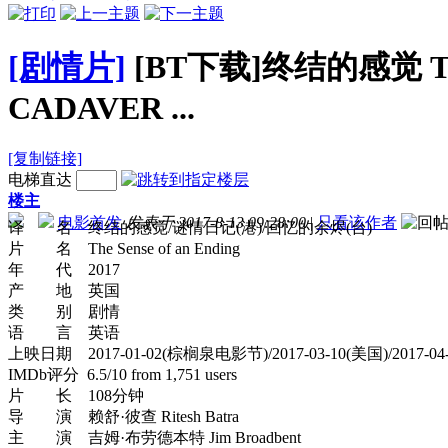
[剧情片]
[BT下载]终结的感觉 The.Se
CADAVER ...
[复制链接]
电梯直达
楼主
电影首发
发表于 2017-8-13 09:28:00
|
只看该作者
译 名 终结的感觉/谜情日记(港)/回忆的余烬(台)
片 名 The Sense of an Ending
年 代 2017
产 地 英国
类 别 剧情
语 言 英语
上映日期 2017-01-02(棕榈泉电影节)/2017-03-10(美国)/2017-04
IMDb评分 6.5/10 from 1,751 users
片 长 108分钟
导 演 赖舒·彼查 Ritesh Batra
主 演 吉姆·布劳德本特 Jim Broadbent