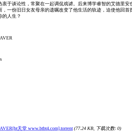
衷于谈论性，常聚在一起调侃戏谑。后来博学睿智的艾德里安也
，一份旧日女友母亲的遗嘱改变了他生活的轨迹，迫使他回首探
你的人生？
ADAVER
s
AVER[bt天堂 www.btbt4.com].torrent
(77.24 KB, 下载次数: 0)