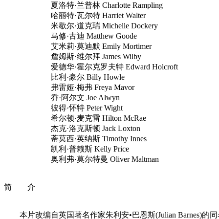
夏洛特·兰普林 Charlotte Rampling
哈丽特·瓦尔特 Harriet Walter
米歇尔·道克瑞 Michelle Dockery
马修·古迪 Matthew Goode
艾米莉·莫迪默 Emily Mortimer
詹姆斯·维尔拜 James Wilby
爱德华·霍尔克罗夫特 Edward Holcroft
比利·豪尔 Billy Howle
弗雷娅·梅弗 Freya Mavor
乔·阿尔文 Joe Alwyn
彼得·怀特 Peter Wight
希尔顿·麦克雷 Hilton McRae
杰克·洛克斯顿 Jack Loxton
蒂莫西·英纳斯 Timothy Innes
凯利·普赖斯 Kelly Price
奥利弗·莫尔特曼 Oliver Maltman
简 介
本片改编自英国著名作家朱利安•巴恩斯(Julian Barnes)