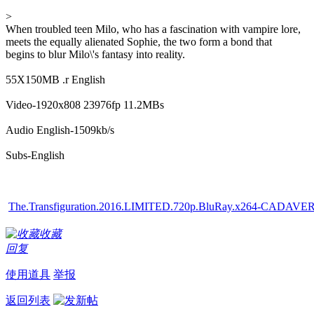
>
When troubled teen Milo, who has a fascination with vampire lore,
meets the equally alienated Sophie, the two form a bond that
begins to blur Milo\'s fantasy into reality.
55X150MB .r English
Video-1920x808 23976fp 11.2MBs
Audio English-1509kb/s
Subs-English
The.Transfiguration.2016.LIMITED.720p.BluRay.x264-CADAVER
收藏
回复
使用道具
举报
返回列表