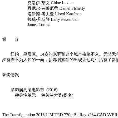
克洛伊·莱文 Chloe Levine
丹尼尔·弗莱厄蒂 Daniel Flaherty
洛伊德·考夫曼 Lloyd Kaufman
拉瑞·凡斯登 Larry Fessenden
James Lorinz
简 介
纽约，皇后区。14岁的米罗和这个城市格格不入。无父无母
罗有着不为人知的一面，新邻居索菲的出现让他对生活有了新
获奖情况
第69届戛纳电影节 (2016)
一种关注单元 一种关注大奖(提名)
The.Transfiguration.2016.LIMITED.720p.BluRay.x264-CADAVER