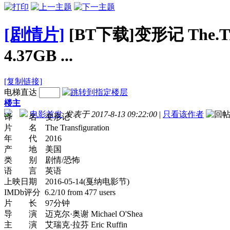
[剧情片]
[BT下载]变形记 The.Tran
4.37GB ...
[复制链接]
电梯直达
楼主
电影首发
发表于 2017-8-13 09:22:00
|
只看该作者
译 名 变形记
片 名 The Transfiguration
年 代 2016
产 地 美国
类 别 剧情/恐怖
语 言 英语
上映日期 2016-05-14(戛纳电影节)
IMDb评分 6.2/10 from 477 users
片 长 97分钟
导 演 迈克尔·奥谢 Michael O'Shea
主 演 艾瑞克·拉芬 Eric Ruffin