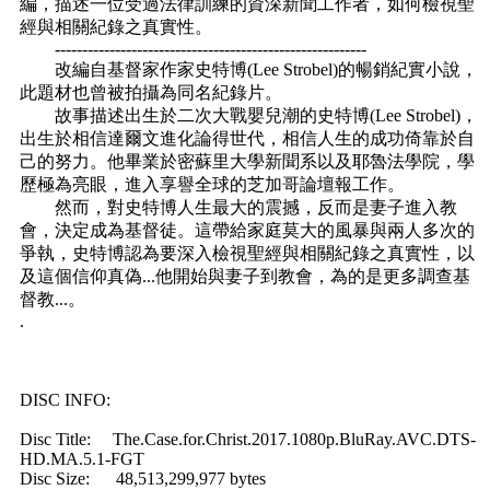
編，描述一位受過法律訓練的資深新聞工作者，如何檢視聖
經與相關紀錄之真實性。
---------------------------------------------------------
改編自基督家作家史特博(Lee Strobel)的暢銷紀實小說，
此題材也曾被拍攝為同名紀錄片。
故事描述出生於二次大戰嬰兒潮的史特博(Lee Strobel)，
出生於相信達爾文進化論得世代，相信人生的成功倚靠於自
己的努力。他畢業於密蘇里大學新聞系以及耶魯法學院，學
歷極為亮眼，進入享譽全球的芝加哥論壇報工作。
然而，對史特博人生最大的震撼，反而是妻子進入教
會，決定成為基督徒。這帶給家庭莫大的風暴與兩人多次的
爭執，史特博認為要深入檢視聖經與相關紀錄之真實性，以
及這個信仰真偽...他開始與妻子到教會，為的是更多調查基
督教...。
.
DISC INFO:
Disc Title: The.Case.for.Christ.2017.1080p.BluRay.AVC.DTS-
HD.MA.5.1-FGT
Disc Size: 48,513,299,977 bytes