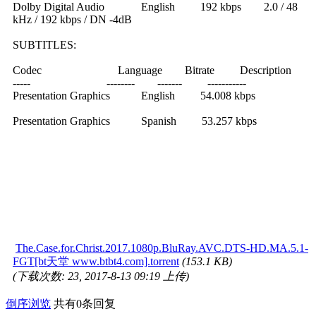
Dolby Digital Audio English 192 kbps 2.0 / 48
kHz / 192 kbps / DN -4dB
SUBTITLES:
Codec Language Bitrate Description
----- -------- ------- -----------
Presentation Graphics English 54.008 kbps
Presentation Graphics Spanish 53.257 kbps
The.Case.for.Christ.2017.1080p.BluRay.AVC.DTS-HD.MA.5.1-
FGT[bt天堂 www.btbt4.com].torrent
(153.1 KB)
(下载次数: 23, 2017-8-13 09:19 上传)
倒序浏览
共有0条回复