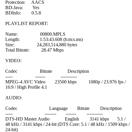
Protection: AACS
BD-Java: Yes
BDInfo: 0.5.8
PLAYLIST REPORT:
Name: 00800.MPLS
Length: 1:53:43.608 (h:m:s.ms)
Size: 24,283,514,880 bytes
Total Bitrate: 28.47 Mbps
VIDEO:
Codec Bitrate Description
----- ------- -----------
MPEG-4 AVC Video 23500 kbps 1080p / 23.976 fps /
16:9 / High Profile 4.1
AUDIO:
Codec Language Bitrate Description
----- -------- ------- -----------
DTS-HD Master Audio English 3141 kbps 5.1 /
48 kHz / 3141 kbps / 24-bit (DTS Core: 5.1 / 48 kHz / 1509 kbps /
24-bit)