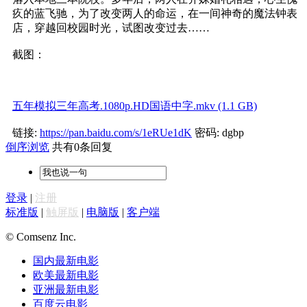
疚的蓝飞驰，为了改变两人的命运，在一间神奇的魔法钟表
店，穿越回校园时光，试图改变过去……
截图：
五年模拟三年高考.1080p.HD国语中字.mkv (1.1 GB)
链接:
https://pan.baidu.com/s/1eRUe1dK
密码: dgbp
倒序浏览
共有0条回复
登录
|
注册
标准版
|
触屏版
|
电脑版
|
客户端
© Comsenz Inc.
国内最新电影
欧美最新电影
亚洲最新电影
百度云电影