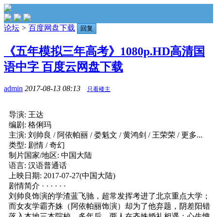
论坛
>
百度网盘下载
回复
《五年模拟三年高考》1080p.HD高清国
语中字 百度云网盘下载
admin
2017-08-13 08:13
只看楼主
导演: 王达
编剧: 格俐玛
主演: 刘帅良 / 阿依帕丽 / 娄魁文 / 黄鸿剑 / 王荣荣 / 更多...
类型: 剧情 / 奇幻
制片国家/地区: 中国大陆
语言: 汉语普通话
上映日期: 2017-07-27(中国大陆)
剧情简介 · · · · · ·
刘帅良饰演的学渣蓝飞驰，超常发挥考进了北京重点大学；
而女友学霸齐姝（阿依帕丽饰演）却为了他弃题，阴差阳错
落入本地三本院校。多年后，两人在齐姝婚礼相遇；心生愧