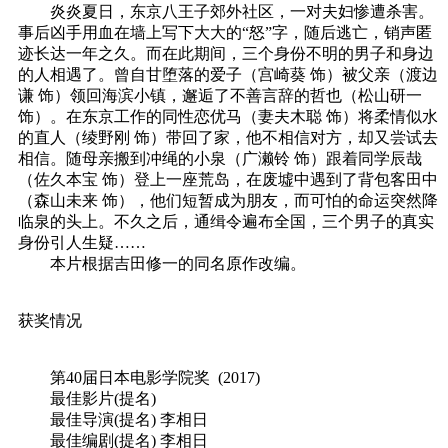
炎炎夏日，东京八王子郊外社区，一对夫妇惨遭杀害。
事后凶手用血在墙上写下大大的“怒”字，随后逃亡，销声匿
迹长达一年之久。而在此期间，三个身份不明的男子和身边
的人相遇了。曾自甘堕落的爱子（宫崎葵 饰）被父亲（渡边
谦 饰）领回海滨小镇，邂逅了不善言辞的哲也（松山研一
饰）。在东京工作的同性恋优马（妻夫木聪 饰）将柔情似水
的直人（绫野刚 饰）带回了家，他不相信对方，却又尝试去
相信。随母亲搬到冲绳的小泉（广濑铃 饰）跟着同学辰哉
（佐久本宝 饰）登上一座荒岛，在废墟中遇到了背包客田中
（森山未来 饰），他们短暂成为朋友，而可怕的命运突然降
临泉的头上。不久之后，通缉令遍布全国，三个男子的真实
身份引人生疑……
本片根据吉田修一的同名原作改编。
获奖情况
第40届日本电影学院奖 (2017)
最佳影片(提名)
最佳导演(提名) 李相日
最佳编剧(提名) 李相日