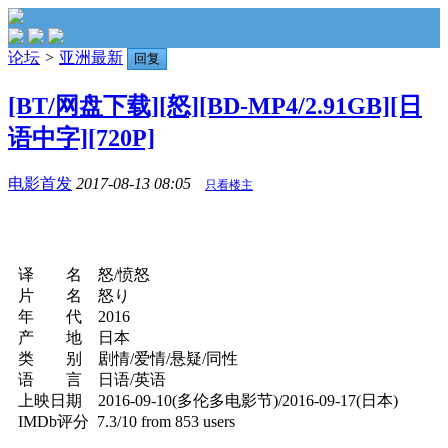
论坛
>
亚洲最新
回复
[BT/网盘下载][怒][BD-MP4/2.91GB][日
语中字][720P]
电影首发
2017-08-13 08:05
只看楼主
译 名 怒/愤怒
片 名 怒り
年 代 2016
产 地 日本
类 别 剧情/爱情/悬疑/同性
语 言 日语/英语
上映日期 2016-09-10(多伦多电影节)/2016-09-17(日本)
IMDb评分 7.3/10 from 853 users