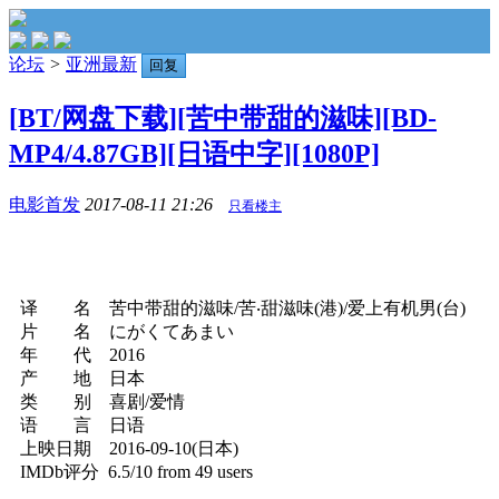
论坛
>
亚洲最新
回复
[BT/网盘下载][苦中带甜的滋味][BD-
MP4/4.87GB][日语中字][1080P]
电影首发
2017-08-11 21:26
只看楼主
译 名 苦中带甜的滋味/苦‧甜滋味(港)/爱上有机男(台)
片 名 にがくてあまい
年 代 2016
产 地 日本
类 别 喜剧/爱情
语 言 日语
上映日期 2016-09-10(日本)
IMDb评分 6.5/10 from 49 users