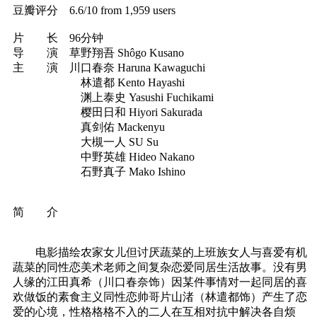
豆瓣评分 6.6/10 from 1,959 users
片 长 96分钟
导 演 草野翔吾 Shôgo Kusano
主 演 川口春奈 Haruna Kawaguchi
林遣都 Kento Hayashi
渊上泰史 Yasushi Fuchikami
樱田日和 Hiyori Sakurada
真剑佑 Mackenyu
大槻一人 SU Su
中野英雄 Hideo Nakano
石野真子 Mako Ishino
简 介
电影描绘农家女儿但讨厌蔬菜的上班族女人与喜爱有机
蔬菜的同性恋美术老师之间复杂恋爱同居生活故事。没有男
人缘的江田真希（川口春奈饰）因某件事情对一起同居的喜
欢做饭的素食主义同性恋帅哥片山渚（林遣都饰）产生了恋
爱的心境，性格格格不入的二人在互相对抗中解决各自烦