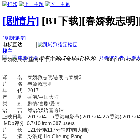
[剧情片]
[BT下载][春娇救志明][B
[复制链接]
电梯直达
楼主
电影首发
发表于 2017-8-11 17:19:00
|
只看该作者
|
只看
春娇救志明(国粤中字).Love.Off.the.Cuff.2017.1080p.BluRay.
译 名 春娇救志明/志明与春娇3
片 名 春嬌救志明
年 代 2017
产 地 香港/中国大陆
类 别 剧情/喜剧/爱情
语 言 粤语/汉语普通话
上映日期 2017-04-11(香港电影节)/2017-04-27(香港)/2017-0
IMDb评分 6.7/10 from 387 users
片 长 121分钟/117分钟(中国大陆)
导 演 彭浩翔 Ho-Cheung Pang