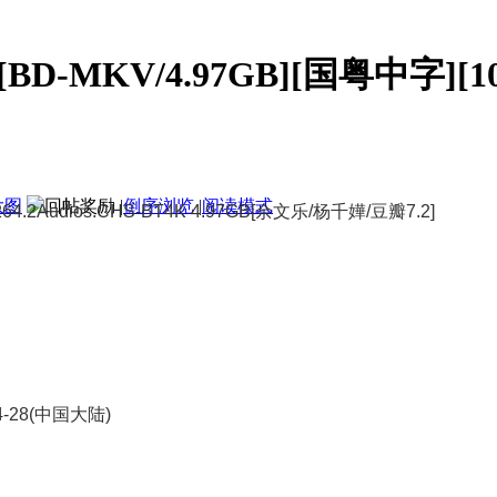
D-MKV/4.97GB][国粤中字][10
大图
|
倒序浏览
|
阅读模式
x264.2Audios.CHS-BT4K 4.97GB[余文乐/杨千嬅/豆瓣7.2]
4-28(中国大陆)