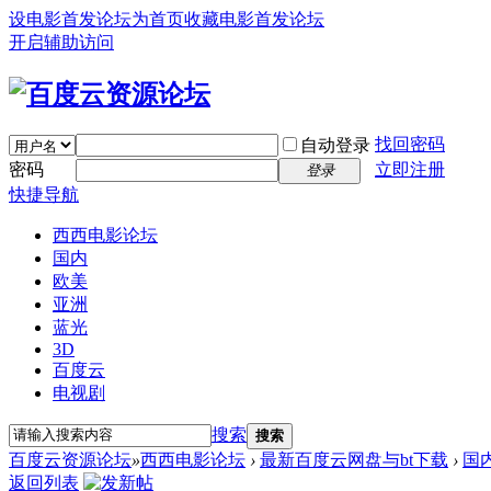
设电影首发论坛为首页
收藏电影首发论坛
开启辅助访问
找回密码
自动登录
密码
立即注册
登录
快捷导航
西西电影论坛
国内
欧美
亚洲
蓝光
3D
百度云
电视剧
搜索
搜索
百度云资源论坛
»
西西电影论坛
›
最新百度云网盘与bt下载
›
国
返回列表