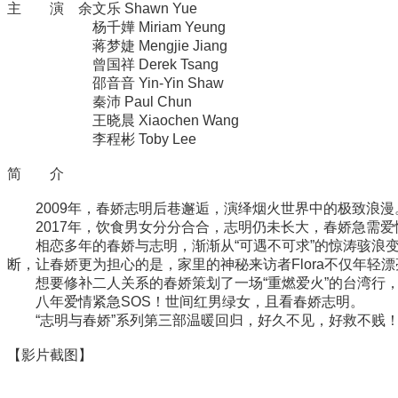
主 演 余文乐 Shawn Yue
杨千嬅 Miriam Yeung
蒋梦婕 Mengjie Jiang
曾国祥 Derek Tsang
邵音音 Yin-Yin Shaw
秦沛 Paul Chun
王晓晨 Xiaochen Wang
李程彬 Toby Lee
简 介
2009年，春娇志明后巷邂逅，演绎烟火世界中的极致浪漫
2017年，饮食男女分分合合，志明仍未长大，春娇急需爱
相恋多年的春娇与志明，渐渐从“可遇不可求”的惊涛骇浪变
断，让春娇更为担心的是，家里的神秘来访者Flora不仅年轻
想要修补二人关系的春娇策划了一场“重燃爱火”的台湾行，
八年爱情紧急SOS！世间红男绿女，且看春娇志明。
“志明与春娇”系列第三部温暖回归，好久不见，好救不贱
【影片截图】