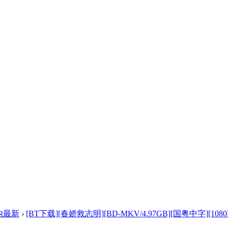
内最新
›
[BT下载][春娇救志明][BD-MKV/4.97GB][国粤中字][1080P] 