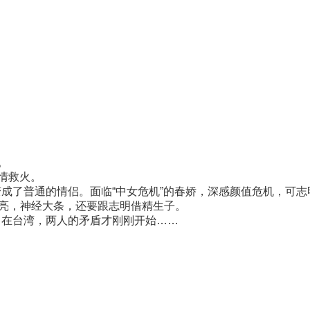
。
情救火。
成了普通的情侣。面临“中女危机”的春娇，深感颜值危机，可志
漂亮，神经大条，还要跟志明借精生子。
在台湾，两人的矛盾才刚刚开始……
！