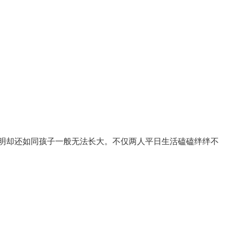
明却还如同孩子一般无法长大。不仅两人平日生活磕磕绊绊不