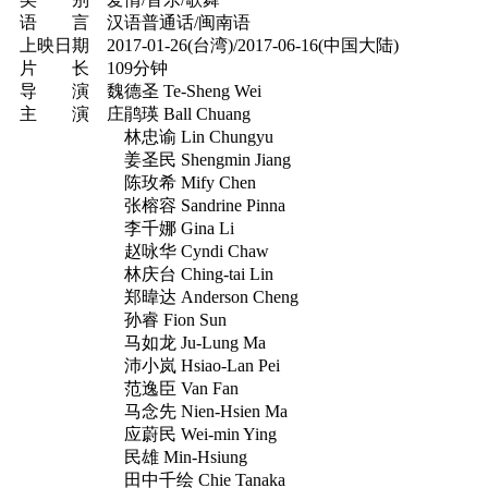
语 言 汉语普通话/闽南语
上映日期 2017-01-26(台湾)/2017-06-16(中国大陆)
片 长 109分钟
导 演 魏德圣 Te-Sheng Wei
主 演 庄鹃瑛 Ball Chuang
林忠谕 Lin Chungyu
姜圣民 Shengmin Jiang
陈玫希 Mify Chen
张榕容 Sandrine Pinna
李千娜 Gina Li
赵咏华 Cyndi Chaw
林庆台 Ching-tai Lin
郑暐达 Anderson Cheng
孙睿 Fion Sun
马如龙 Ju-Lung Ma
沛小岚 Hsiao-Lan Pei
范逸臣 Van Fan
马念先 Nien-Hsien Ma
应蔚民 Wei-min Ying
民雄 Min-Hsiung
田中千绘 Chie Tanaka