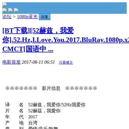
论坛
>
1080p蓝光
回复
[BT下载][52赫兹，我爱
你].52.Hz,I.Love.You.2017.BluRay.1080p.
CMCT[国语中 ...
电影首发
2017-08-11 06:51
只看楼主
※※※※※※※ 影片信息 ※※※※※※※
译 名 52赫兹，我爱你/52Hz我爱你
片 名 52赫茲，我愛你
年 代 2017
产 地 台湾
类 别 爱情/音乐/歌舞