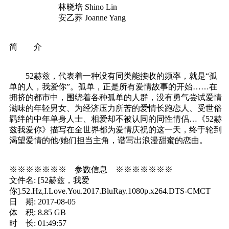
林晓培 Shino Lin
安乙荞 Joanne Yang
简 介
52赫兹，代表着一种没有同类能接收的频率，就是“孤
单的人，我爱你”。孤单，正是所有爱情故事的开始……在
拥挤的都市中，围绕着各种孤单的人群，没有勇气尝试爱情
滋味的年轻男女、为经济压力所苦的爱情长跑恋人、受世俗
羁绊的中年单身人士、相爱却不被认同的同性情侣…《52赫
兹我爱你》描写在全世界都为爱情庆祝的这一天，终于轮到
渴望爱情的他/她们担当主角，谱写出浪漫甜蜜的恋曲。
※※※※※※※ 参数信息 ※※※※※※※
文件名: [52赫兹，我爱
你].52.Hz,I.Love.You.2017.BluRay.1080p.x264.DTS-CMCT
日 期: 2017-08-05
体 积: 8.85 GB
时 长: 01:49:57