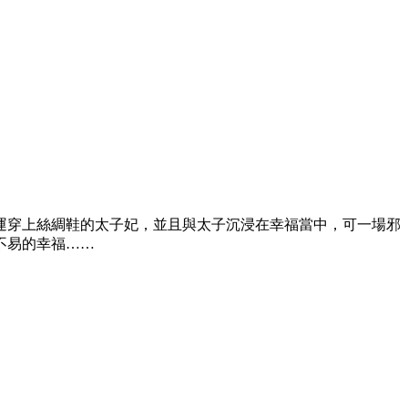
穿上絲綢鞋的太子妃，並且與太子沉浸在幸福當中，可一場邪
不易的幸福……