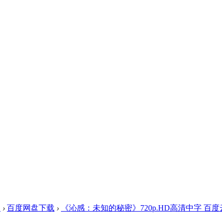
盘
›
百度网盘下载
›
《沁感：未知的秘密》720p.HD高清中字 百度云