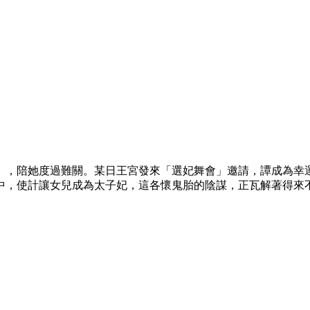
，陪她度過難關。某日王宮發來「選妃舞會」邀請，譚成為幸運
中，使計讓女兒成為太子妃，這各懷鬼胎的陰謀，正瓦解著得來