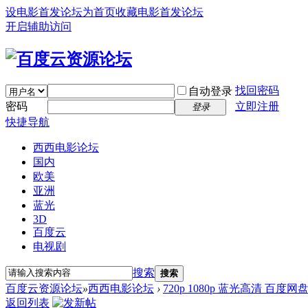
设电影首发论坛为首页
收藏电影首发论坛
开启辅助访问
找回密码
自动登录
密码
立即注册
登录
快捷导航
西西电影论坛
国内
欧美
亚洲
蓝光
3D
百度云
电视剧
搜索
搜索
百度云资源论坛
»
西西电影论坛
›
720p 1080p 蓝光高清 百度网
返回列表