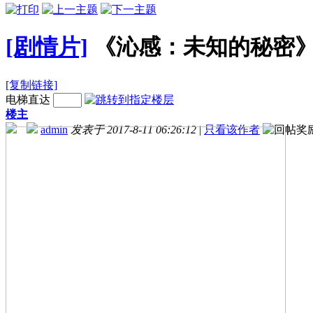
[剧情片]
《沁感：未知的秘密》7
[复制链接]
电梯直达
楼主
admin
发表于 2017-8-11 06:26:12
|
只看该作者