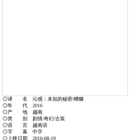
◎译 名 沁感：未知的秘密/糟糠
◎年 代 2016
◎产 地 越南
◎类 别 剧情/奇幻/古装
◎语 言 越南语
◎字 幕 中字
◎上映日期 2016-08-19