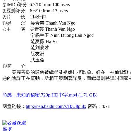
◎IMDb评分 6.7/10 from 100 users
◎豆瓣评分 6.6/10 from 13 users
◎片 长 114分钟
◎导 演 吴青芸 Thanh Van Ngo
◎主 演 吴青芸 Thanh Van Ngo
宁杨兰玉 Ninh Duong Lan Ngoc
范夏薇 Ha Vi
范刘俊才
阮友洲
武玉斋
◎简 介
美麗善良的譚像被繼母及姐姐排擠欺負。好在「神仙爺爺」
惡的陰謀正在竄動，丞相正策劃著謀反，而繼母則將譚叫回家
沁感：未知的秘密.720p.HD中字.mp4 (1.71 GB)
网盘链接：
http://pan.baidu.com/s/1kU8pulx
密码：fk7r
收藏
回复