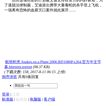
然而这项绝密的计划被艾迪安排在警方的内奸获知，为
了逃脱法律制裁，艾迪派出携带大量毒蛇的杀手登上飞机，
一场离奇恐怖的血腥灭口案件就此展开……
航班蛇患.Snakes.on.a.Plane.2006.BD1080P.x264.官方中文字
幕.btrenren.torrent
(98.37 KB)
(下载次数: 158, 2017-8-11 06:15 上传)
倒序浏览
共有0条回复
登录
|
注册
标准版
|
触屏版
|
电脑版
|
客户端