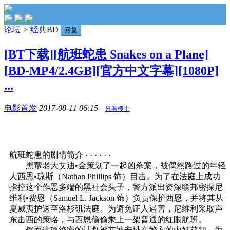
论坛
>
经典BD
回复
[BT下载][航班蛇患 Snakes on a Plane]
[BD-MP4/2.4GB][官方中文字幕][1080P]
...
电影首发
2017-08-11 06:15
只看楼主
航班蛇患的剧情简介 · · · · · ·
黑帮老大艾迪•金策划了一起凶杀案，被偶然路过的年轻
人西恩•琼斯（Nathan Phillips 饰）目击。为了在法庭上成功
指控这个作恶多端的黑社会头子，警方派出资深联邦密探尼
维利•费恩（Samuel L. Jackson 饰）负责保护西恩，并将其从
夏威夷护送至洛杉矶法庭。为避免证人遇害，尼维利采取声
东击西的策略，与西恩偷偷乘上一架普通的红眼航班。