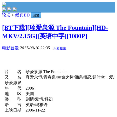
论坛
>
经典BD
回复
[BT下载][珍爱泉源 The Fountain][HD-
MKV/2.15G][英语中字][1080P]
电影首发
2017-08-10 22:35
只看楼主
片 名 珍爱泉源 The Fountain
又 名 真爱永恒/青春泉/生命之树/涌泉相恋/超时空．爱/
珍爱源泉
年 代 2006
地 区 美国
类 型 剧情/爱情/科幻
语 言 英语/玛雅语
上映日期 2006-11-22