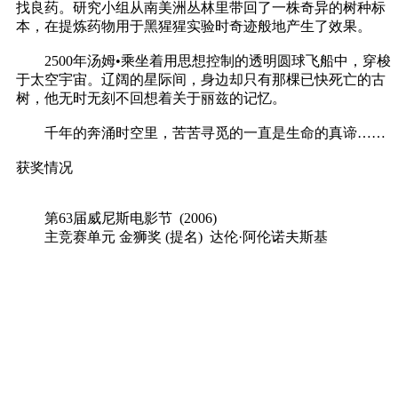
找良药。研究小组从南美洲丛林里带回了一株奇异的树种标
本，在提炼药物用于黑猩猩实验时奇迹般地产生了效果。
2500年汤姆•乘坐着用思想控制的透明圆球飞船中，穿梭
于太空宇宙。辽阔的星际间，身边却只有那棵已快死亡的古
树，他无时无刻不回想着关于丽兹的记忆。
千年的奔涌时空里，苦苦寻觅的一直是生命的真谛……
获奖情况
第63届威尼斯电影节 (2006)
主竞赛单元 金狮奖 (提名) 达伦·阿伦诺夫斯基