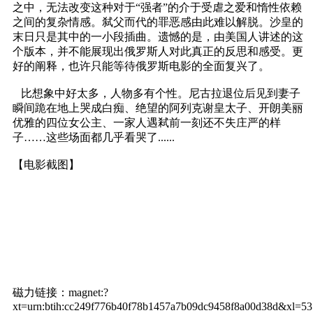
之中，无法改变这种对于“强者”的介于受虐之爱和惰性依赖
之间的复杂情感。弑父而代的罪恶感由此难以解脱。沙皇的
末日只是其中的一小段插曲。遗憾的是，由美国人讲述的这
个版本，并不能展现出俄罗斯人对此真正的反思和感受。更
好的阐释，也许只能等待俄罗斯电影的全面复兴了。
比想象中好太多，人物多有个性。尼古拉退位后见到妻子
瞬间跪在地上哭成白痴、绝望的阿列克谢皇太子、开朗美丽
优雅的四位女公主、一家人遇弒前一刻还不失庄严的样
子……这些场面都几乎看哭了......
【电影截图】
磁力链接：magnet:?
xt=urn:btih:cc249f776b40f78b1457a7b09dc9458f8a00d38d&xl=5