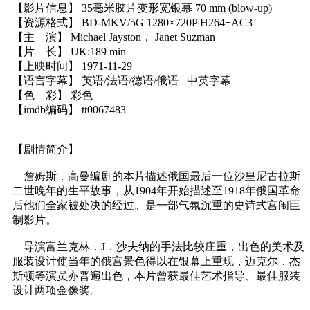
【影片信息】 35毫米胶片变形宽银幕 70 mm (blow-up)
【资源格式】 BD-MKV/5G 1280×720P H264+AC3
【主 演】 Michael Jayston， Janet Suzman
【片 长】 UK:189 min
【上映时间】 1971-11-29
【语言字幕】 英语/法语/德语/俄语 中英字幕
【色 彩】 彩色
【imdb编码】 tt0067483
【剧情简介】
詹姆斯．高曼编剧的本片描述俄国最后一位沙皇尼古拉斯
二世晚年的生平故事，从1904年开始描述至1918年俄国革命
后他们全家被处决的经过。是一部气氛沉重的史诗式宫闱巨
制影片。
导演富兰克林．J．沙夫纳的手法比较庄重，出色的美术及
服装设计使当年的俄宫景色得以在银幕上重现，迈克尔．杰
斯顿等演员亦普遍出色，本片曾获最佳艺术指导、最佳服装
设计两项金像奖。