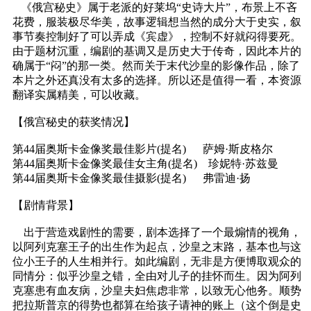
《俄宫秘史》属于老派的好莱坞“史诗大片”，布景上不吝
花费，服装极尽华美，故事逻辑想当然的成分大于史实，叙
事节奏控制好了可以弄成《宾虚》，控制不好就闷得要死。
由于题材沉重，编剧的基调又是历史大于传奇，因此本片的
确属于“闷”的那一类。然而关于末代沙皇的影像作品，除了
本片之外还真没有太多的选择。所以还是值得一看，本资源
翻译实属精美，可以收藏。
【俄宫秘史的获奖情况】
第44届奥斯卡金像奖最佳影片(提名) 萨姆·斯皮格尔
第44届奥斯卡金像奖最佳女主角(提名) 珍妮特·苏兹曼
第44届奥斯卡金像奖最佳摄影(提名) 弗雷迪·扬
【剧情背景】
出于营造戏剧性的需要，剧本选择了一个最煽情的视角，
以阿列克塞王子的出生作为起点，沙皇之末路，基本也与这
位小王子的人生相并行。如此编剧，无非是方便博取观众的
同情分：似乎沙皇之错，全由对儿子的挂怀而生。因为阿列
克塞患有血友病，沙皇夫妇焦虑非常，以致无心他务。顺势
把拉斯普京的得势也都算在给孩子请神的账上（这个倒是史