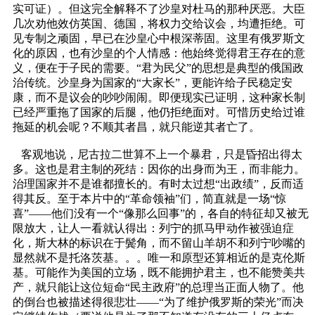
实可证）。但这完全解释不了沙皇对杜马的那种厌恶。大臣
几次劝他效仿英国、德国，将权力交给议会，均遭拒绝。可
见专制之顽固，早已在沙皇心中根深蒂固。这里有俄罗斯文
化的原因，也有沙皇的个人情感：他始终觉得君王存在的意
义，便在于子民的需要。“君为民父”的思想是典型的俄国政
治传统。沙皇身为国家的“大家长”，更能许给子民稳定安
康，而不是议会的吵吵闹闹。即便现实已证明，这种家长制
已经严重拖了国家的后腿，他仍拒绝面对。可惜历史给过谁
拖延的机会呢？不顺其者昌，就只能逆其者亡了。
客观地说，尼古拉二世算不上一个暴君，只是昏招出得太
多。这也是君主制的死结：因你的出身而为王，而非能力。
治理国家并不是谁都擅长的。有时太过想“出政绩”，反而适
得其反。至于本片中的“革命领袖”们，简直就是一场“惊
喜”——他们没有一个“像那么回事”的，各自的特征却又被无
限放大，让人一看就认得出：列宁的抓马甲动作被强迫症
化，斯大林的标识在于鬓角，而不留山羊胡不和列宁吵嘴的
显然就不是托洛茨基。。。唯一和原型还算相近的是克伦斯
基。可能作为美国的立场，既不能拥护君主，也不能赞美共
产，就只能让这位短命“民主政府”的总理当正面人物了。他
的倒台也被描述得很悲壮——“为了维护俄罗斯的荣光”而决