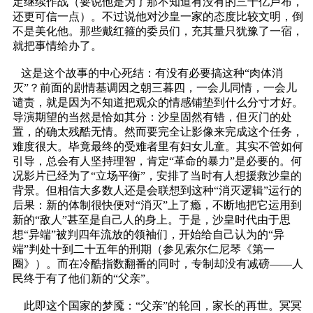
定继续作战（要说他是为了那不知道有没有的三十亿卢布，
还更可信一点）。不过说他对沙皇一家的态度比较文明，倒
不是美化他。那些戴红箍的委员们，充其量只犹豫了一宿，
就把事情给办了。
这是这个故事的中心死结：有没有必要搞这种“肉体消
灭”？前面的剧情基调因之朝三暮四，一会儿同情，一会儿
谴责，就是因为不知道把观众的情感铺垫到什么分寸才好。
导演期望的当然是恰如其分：沙皇固然有错，但灭门的处
置，的确太残酷无情。然而要完全让影像来完成这个任务，
难度很大。毕竟最终的受难者里有妇女儿童。其实不管如何
引导，总会有人坚持理智，肯定“革命的暴力”是必要的。何
况影片已经为了“立场平衡”，安排了当时有人想援救沙皇的
背景。但相信大多数人还是会联想到这种“消灭逻辑”运行的
后果：新的体制很快便对“消灭”上了瘾，不断地把它运用到
新的“敌人”甚至是自己人的身上。于是，沙皇时代由于思
想“异端”被判四年流放的领袖们，开始给自己认为的“异
端”判处十到二十五年的刑期（参见索尔仁尼琴《第一
圈》）。而在冷酷指数翻番的同时，专制却没有减磅——人
民终于有了他们新的“父亲”。
此即这个国家的梦魇：“父亲”的轮回，家长的再世。冥冥