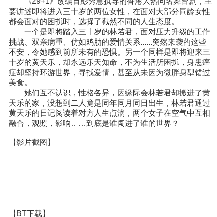
《29+1》改编自彭秀慧执导的香港大热同名舞台剧，主
要讲述即将进入三十岁的两位女性，在面对大部分同龄女性
都会面对的困扰时，选择了截然不同的人生态度。
一个是即将踏入三十岁的林若君，面对压力升级的工作
挑战、双亲病重、仿如鸡肋的爱情关系......突然来袭的这些
不安，令她感到前所未有的恐惧。另一个同样是即将迎来三
十岁的黄天乐，却永远乐天知命，不为生活所困扰，身患癌
症却坚持环游世界，寻找爱情，甚至从未因为微胖身型错过
美食。
她们互不认识，性格各异，因缘际会林若君却搬进了黄
天乐的家，没想到二人竟是同年同月同日出生，林若君通过
黄天乐的日记阅读着对方人生点滴，两个女子在空气中互相
融合，观照，影响……到底是谁闯进了谁的世界？
【影片截图】
【BT下载】