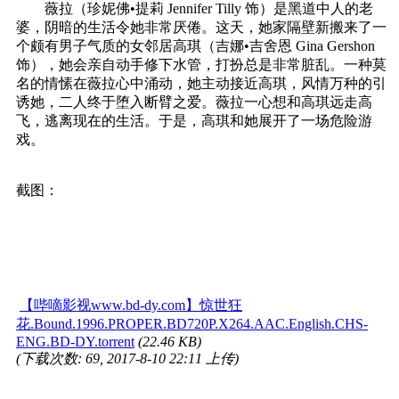
薇拉（珍妮佛•提莉 Jennifer Tilly 饰）是黑道中人的老
婆，阴暗的生活令她非常厌倦。这天，她家隔壁新搬来了一
个颇有男子气质的女邻居高琪（吉娜•吉舍恩 Gina Gershon
饰），她会亲自动手修下水管，打扮总是非常脏乱。一种莫
名的情愫在薇拉心中涌动，她主动接近高琪，风情万种的引
诱她，二人终于堕入断臂之爱。薇拉一心想和高琪远走高
飞，逃离现在的生活。于是，高琪和她展开了一场危险游
戏。
截图：
【哔嘀影视www.bd-dy.com】惊世狂
花.Bound.1996.PROPER.BD720P.X264.AAC.English.CHS-
ENG.BD-DY.torrent
(22.46 KB)
(下载次数: 69, 2017-8-10 22:11 上传)