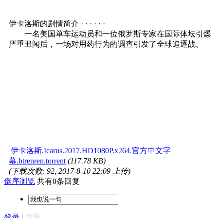
伊卡洛斯的剧情简介 · · · · · ·
一名美国单车运动员和一位俄罗斯专家在国际体坛引爆
严重丑闻后，一场对用药行为的调查引发了全球追逐战。
伊卡洛斯.Icarus.2017.HD1080P.x264.官方中文字
幕.btrenren.torrent
(117.78 KB)
(下载次数: 92, 2017-8-10 22:09 上传)
倒序浏览
共有0条回复
登录
|
注册