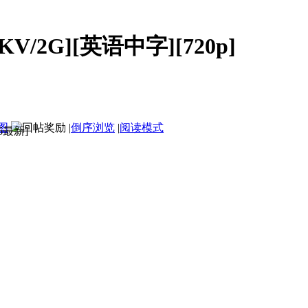
KV/2G][英语中字][720p]
图
|
倒序浏览
|
阅读模式
16最新]