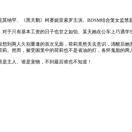
纳罕、《黑天鹅》柯赛妮亚索罗主演。BDSM结合笼女监禁
对于只有基本工资的日子也甘之如饴。某天她在公车上巧遇学生
想到两人久别重逢的首次见面，荷莉竟然失去意识，清醒后她发
荷莉。然而，被受困笼中的荷莉也不是省油的灯，各怀鬼胎的两
是主人、谁是宠物，不到最后谁也不知道！