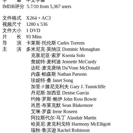
字 幕 中文字幕
IMDB评分 5.7/10 from 5,367 users
文件格式 X264 + AC3
视频尺寸 1280 x 536
文件大小 1 DVD
片 长 93 Mins
导 演 卡莱斯·托伦斯 Carles Torrens
主 演 多米尼克·莫纳汉 Dominic Monaghan
克塞尼亚·索罗 Ksenia Solo
詹妮特·麦柯迪 Jennette McCurdy
达旺·麦克唐纳 Da'Vone McDonald
内森·帕森斯 Nathan Parsons
珍妮特·桑 Janet Song
加里·J·滕尼克利夫 Gary J. Tunnicliffe
丹尼斯·加西亚 Denise Garcia
约翰·罗斯·鲍伊 John Ross Bowie
肖恩·布莱克默 Sean Blakemore
艾琳·罗森 Irene Roseen
阿拉斯代尔·马丁 Alasdair Martin
哈莫尼·麦克利戈特 Harmony McElligott
瑞秋·鲁滨逊 Rachel Robinson