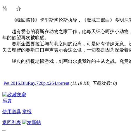
简 介
《峰回路转》卡里斯陶伦斯执导，《魔戒三部曲》多明尼克莫
超有爱心的赛斯在动物之家工作，他每天细心呵护小动物，
年的欲望再次被唤醒。
赛斯企图要拉近与荷莉之间的距离，可是郎有情妹无意。没
失去理智的赛斯口口声声表示会这么做，一切都是因为深爱着
经典的猫捉老鼠游戏，刻画出尔虞我诈的主从之战。究竟谁
Pet.2016.BluRay.720p.x264.torrent
(11.19 KB, 下载次数: 0)
收藏
回复
使用道具
举报
返回列表