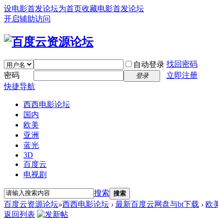
设电影首发论坛为首页
收藏电影首发论坛
开启辅助访问
找回密码
自动登录
密码
立即注册
登录
快捷导航
西西电影论坛
国内
欧美
亚洲
蓝光
3D
百度云
电视剧
搜索
搜索
百度云资源论坛
»
西西电影论坛
›
最新百度云网盘与bt下载
›
欧
返回列表