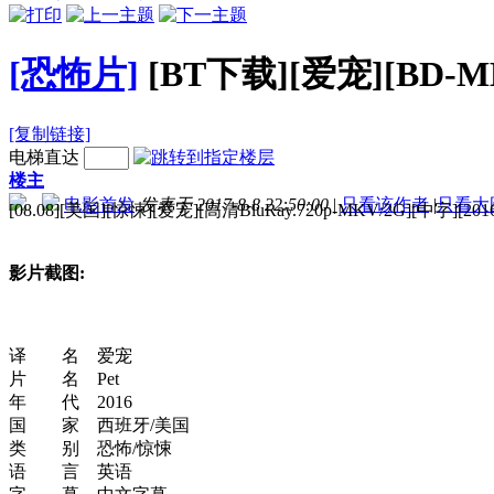
[恐怖片]
[BT下载][爱宠][BD-M
[复制链接]
电梯直达
楼主
电影首发
发表于 2017-8-8 22:50:00
|
只看该作者
|
只看大
[08.08][美国][惊悚][爱宠][高清BluRay.720p-MKV/2G][中字][20
影片截图:
译 名 爱宠
片 名 Pet
年 代 2016
国 家 西班牙/美国
类 别 恐怖/惊悚
语 言 英语