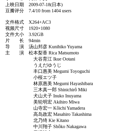
上映日期 2009-07-18(日本)
豆瓣评分 7.4/10 from 1404 users
文件格式 X264+AC3
视频尺寸 1920×1080
文件大小 3.92GB
片 长 94min
导 演 汤山邦彦 Kunihiko Yuyama
主 演 松本梨香 Rica Matsumoto
大谷育江 Ikue Ootani
うえだゆうじ
丰口惠美 Megumi Toyoguchi
小桜エツ子
林原惠美 Megumi Hayashibara
三木真一郎 Shinichirô Miki
犬山犬子 Inuko Inuyama
美轮明宏 Akihiro Miwa
山寺宏一 Kôichi Yamadera
高岛政宏 Masahiro Takashima
北乃绮 Kie Kitano
中川翔子 Shôko Nakagawa