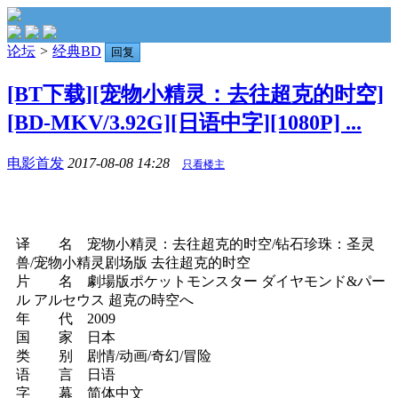
论坛
>
经典BD
回复
[BT下载][宠物小精灵：去往超克的时空]
[BD-MKV/3.92G][日语中字][1080P] ...
电影首发
2017-08-08 14:28
只看楼主
译 名 宠物小精灵：去往超克的时空/钻石珍珠：圣灵
兽/宠物小精灵剧场版 去往超克的时空
片 名 劇場版ポケットモンスター ダイヤモンド&パー
ル アルセウス 超克の時空へ
年 代 2009
国 家 日本
类 别 剧情/动画/奇幻/冒险
语 言 日语
字 幕 简体中文