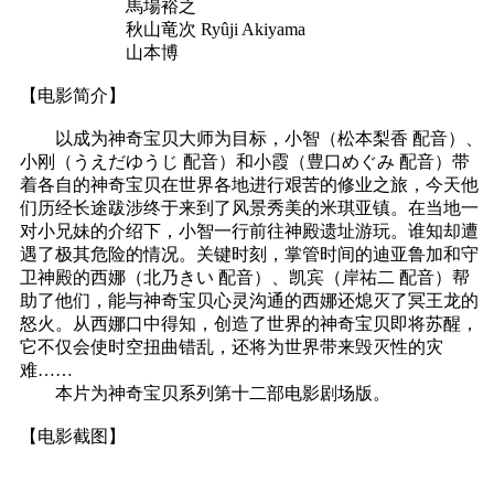
馬場裕之
秋山竜次 Ryûji Akiyama
山本博
【电影简介】
以成为神奇宝贝大师为目标，小智（松本梨香 配音）、
小刚（うえだゆうじ 配音）和小霞（豊口めぐみ 配音）带
着各自的神奇宝贝在世界各地进行艰苦的修业之旅，今天他
们历经长途跋涉终于来到了风景秀美的米琪亚镇。在当地一
对小兄妹的介绍下，小智一行前往神殿遗址游玩。谁知却遭
遇了极其危险的情况。关键时刻，掌管时间的迪亚鲁加和守
卫神殿的西娜（北乃きい 配音）、凯宾（岸祐二 配音）帮
助了他们，能与神奇宝贝心灵沟通的西娜还熄灭了冥王龙的
怒火。从西娜口中得知，创造了世界的神奇宝贝即将苏醒，
它不仅会使时空扭曲错乱，还将为世界带来毁灭性的灾
难……
本片为神奇宝贝系列第十二部电影剧场版。
【电影截图】